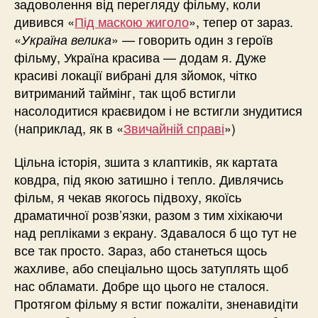
задоволення від перегляду фільму, коли
дивився «
Під маскою жиголо
», тепер от зараз.
«
» — говорить один з героїв
Україна велика
фільму, Україна красива — додам я. Дуже
красиві локації вибрані для зйомок, чітко
витриманий таймінг, так щоб встигли
насолодитися краєвидом і не встигли знудитися
(наприклад, як в «
Звичайній справі
»)
Цільна історія, зшита з клаптиків, як картата
ковдра, під якою затишно і тепло. Дивлячись
фільм, я чекав якогось підвоху, якоїсь
драматичної розв’язки, разом з тим хіхікаючи
над репліками з екрану. Здавалося б що тут не
все так просто. Зараз, або станеться щось
жахливе, або спеціально щось затуплять щоб
нас обламати. Добре що цього не сталося.
Протягом фільму я встиг пожаліти, зненавидіти