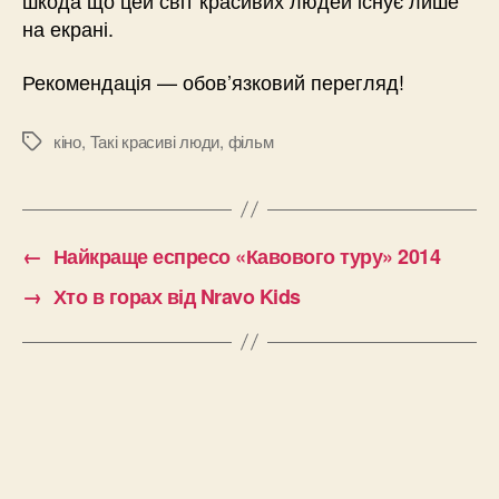
шкода що цей світ красивих людей існує лише
на екрані.
Рекомендація — обов’язковий перегляд!
кіно
,
Такі красиві люди
,
фільм
Позначки
←
Найкраще еспресо «Кавового туру» 2014
→
Хто в горах від Nravo Kids