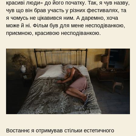
красиві люди» до його початку. Так, я чув назву,
чув що він брав участь у різних фестивалях, та
я чомусь не цікавився ним. А даремно, хоча
може й ні. Фільм був для мене несподіванкою,
приємною, красивою несподіванкою.
Востаннє я отримував стільки естетичного