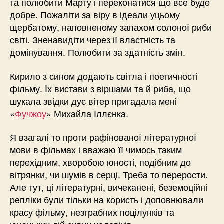
та полюбити Марту і переконатися що все буде
добре. Пожаліти за віру в ідеали уцьому
щербатому, наповненому запахом солоної риби
світі. Зненавидіти через ії властність та
домінування. Полюбити за здатність змін.
Кирило з сином додають світла і поетичності
фільму. Їх вистави з віршами та й риба, що
шукала звідки дує вітер пригадала мені
«
Фучжоу
» Михайла Іллєнка.
Я взагалі то проти рафінованої літературної
мови в фільмах і вважаю її чимось таким
перехідним, хворобою юності, подібним до
вітрянки, чи шумів в серці. Треба то перерости.
Але тут, ці літературні, вичеканені, беземоційні
репліки були тільки на користь і доповнювали
красу фільму, незграбних поцілунків та