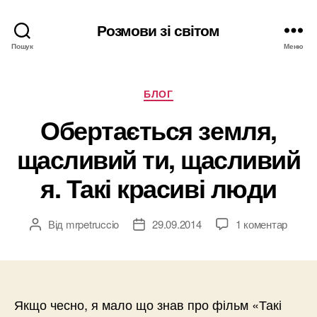
Розмови зі світом
Пошук
Меню
Категорії
БЛОГ
Обертається земля,
щасливий ти, щасливий
я. Такі красиві люди
Від
mrpetruccio
29.09.2014
1 коментар
Автор
Дата
запису
запису
Якщо чесно, я мало що знав про фільм «Такі