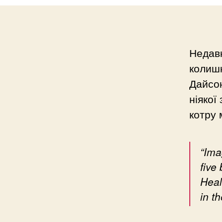
Недавн
колиш
Дайсон
ніякої
котру 
“Ima
five
Heal
in th