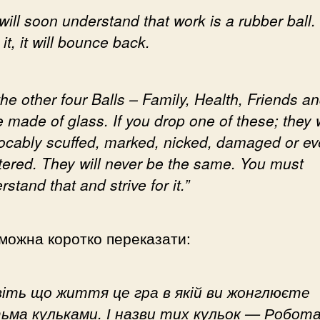
will soon understand that work is a rubber ball. 
it, it will bounce back.
the other four Balls – Family, Health, Friends an
e made of glass. If you drop one of these; they w
vocably scuffed, marked, nicked, damaged or e
tered. They will never be the same. You must
rstand that and strive for it.”
можна коротко переказати:
віть що життя це гра в якій ви жонглюєте
ьма кульками. І назви тих кульок — Робота