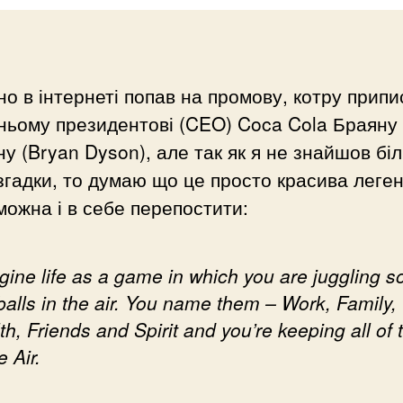
о в інтернеті попав на промову, котру прип
ньому президентові (CEO) Coca Cola Браяну
у (Bryan Dyson), але так як я не знайшов бі
 згадки, то думаю що це просто красива леге
можна і в себе перепостити:
gine life as a game in which you are juggling 
 balls in the air. You name them – Work, Family,
th, Friends and Spirit and you’re keeping all of
e Air.