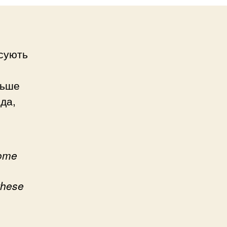
исують
льше
нда,
some
 these