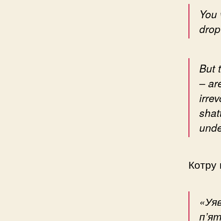
You 
drop 
But 
– ar
irre
shat
unde
Котру 
«Уя
п’ят