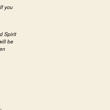
If you
d Spirit
ill be
ven
,