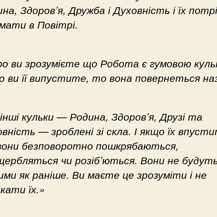
на, Здоров’я, Дружба і Духовність і їх потр
мати в Повітрі.
ро ви зрозумієте що Робота є гумовою куль
 ви її випустите, то вона повернеться на
інші кульки — Родина, Здоров’я, Друзі та
вність — зроблені зі скла. І якщо їх впусти
вони безповоротно пошкрябаються,
щербляться чи розіб’ються. Вони не будут
ми як раніше. Ви маєте це зрозуміти і не
кати їх.»