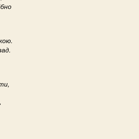
ібно
кою.
зад.
ти,
ь