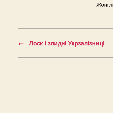
Жонгл
←
Лоск і злидні Укрзалізниці