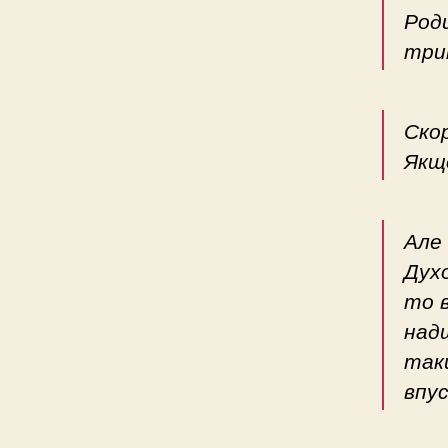
Роди
три
Ско
Якщо
Але 
Духо
то 
над
таки
впус