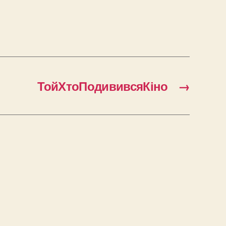
ТойХтоПодививсяКіно
→