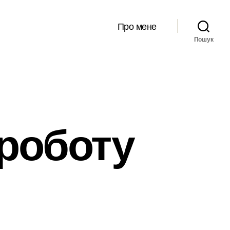
Про мене
Пошук
 роботу