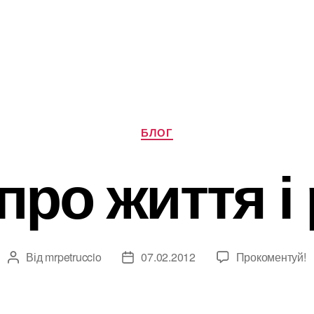
Категорії
БЛОГ
про життя і
Від
mrpetruccio
07.02.2012
Прокоментуй!
Автор
Дата
запису
запису