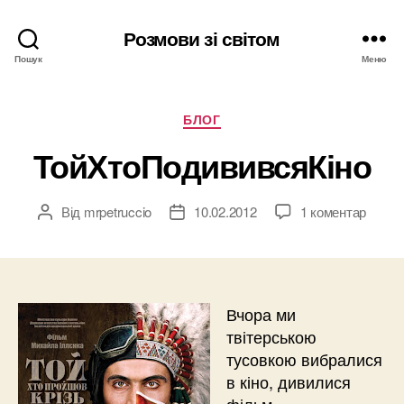
Розмови зі світом
Пошук
Меню
Категорії
БЛОГ
ТойХтоПодививсяКіно
Від
mrpetruccio
10.02.2012
1 коментар
Автор
Дата
запису
запису
Вчора ми
твітерською
тусовкою вибралися
в кіно, дивилися
фільм