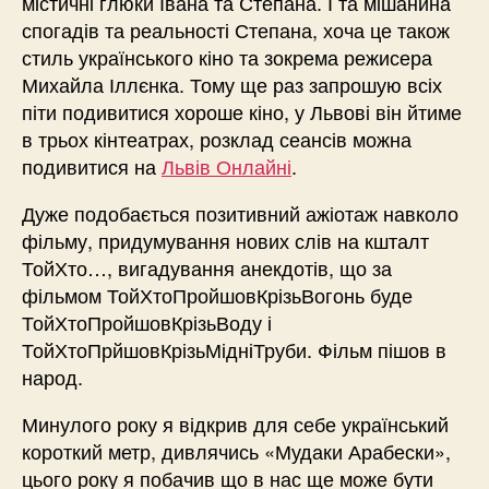
містичні глюки Івана та Степана. І та мішанина
спогадів та реальності Степана, хоча це також
стиль українського кіно та зокрема режисера
Михайла Іллєнка. Тому ще раз запрошую всіх
піти подивитися хороше кіно, у Львові він йтиме
в трьох кінтеатрах, розклад сеансів можна
подивитися на
Львів Онлайні
.
Дуже подобається позитивний ажіотаж навколо
фільму, придумування нових слів на кшталт
ТойХто…, вигадування анекдотів, що за
фільмом ТойХтоПройшовКрізьВогонь буде
ТойХтоПройшовКрізьВоду і
ТойХтоПрйшовКрізьМідніТруби. Фільм пішов в
народ.
Минулого року я відкрив для себе український
короткий метр, дивлячись «Мудаки Арабески»,
цього року я побачив що в нас ще може бути