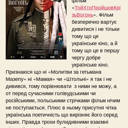
«
ТойХтоПройшовКрі
зьВогонь
». Фільм
безперечно вартує
дивитися і не тільки
тому що це
українське кіно, а й
тому що це в першу
чергу добре
українське кіно.
Признаюся що ні «Молитви за гетьмана
Мазепу» ні «Мамая» чи «Штольні» я так і не
дивився, тому порівнювати з ними не можу, а
от перед сучасними голівудськими чи
російськими, польськими стрічками фільм нічим
не поступається. Плюс в ньому присутня чітка
українська поетичність що вирізняє його серед
інших. Правда трохи булидивними взаємні