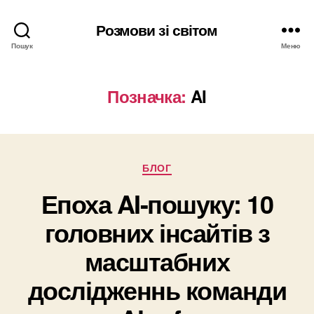
Розмови зі світом
Пошук
Меню
Позначка:
AI
Категорії
БЛОГ
Епоха AI-пошуку: 10
головних інсайтів з
масштабних
дослідженнь команди