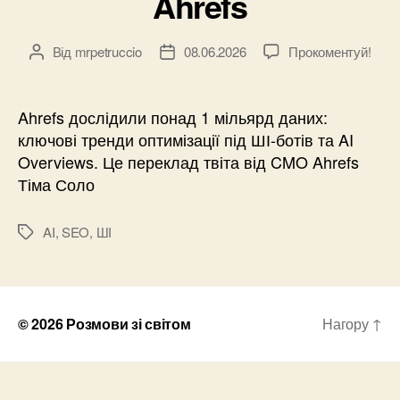
Ahrefs
Від
mrpetruccio
08.06.2026
Прокоментуй!
Автор
Дата
запису
запису
Ahrefs дослідили понад 1 мільярд даних:
ключові тренди оптимізації під ШІ-ботів та AI
Overviews. Це переклад твіта від CMO Ahrefs
Тіма Соло
AI
,
SEO
,
ШІ
Позначки
© 2026
Розмови зі світом
Нагору
↑