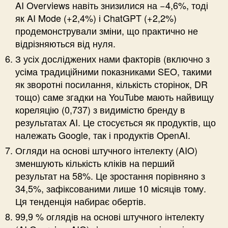
AI Overviews навіть знизилися на −4,6%, тоді
як AI Mode (+2,4%) і ChatGPT (+2,2%)
продемонстрували зміни, що практично не
відрізняються від нуля.
З усіх досліджених нами факторів (включно з
усіма традиційними показниками SEO, такими
як зворотні посилання, кількість сторінок, DR
тощо) саме згадки на YouTube мають найвищу
кореляцію (0,737) з видимістю бренду в
результатах AI. Це стосується як продуктів, що
належать Google, так і продуктів OpenAI.
Огляди на основі штучного інтелекту (AIO)
зменшують кількість кліків на перший
результат на 58%. Це зростання порівняно з
34,5%, зафіксованими лише 10 місяців тому.
Ця тенденція набирає обертів.
99,9 % оглядів на основі штучного інтелекту