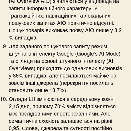
(AI Overview AIO) з’являються у відповідь на
запити інформаційного характеру. У
транзакційних, навігаційних та локальних
пошукових запитах AIO практично відсутні.
Пошук товарів викликає появу AIO лише у 3,2
% випадків.
Для заданого пошукового запиту режим
штучного інтелекту Google (Google’s AI Mode)
та огляди на основі штучного інтелекту (AI
Overviews) приходять до однакових висновків
у 86% випадків, але посилаються майже на
зовсім інші джерела (перекриття посилань
становить лише 13,7%).
Огляди ШІ змінюються в середньому кожні
2,15 дня, причому 70% вмісту відрізняється
між послідовними спостереженнями. Але
семантична схожість залишається на рівні
0,95. Слова, джерела та сутності постійно