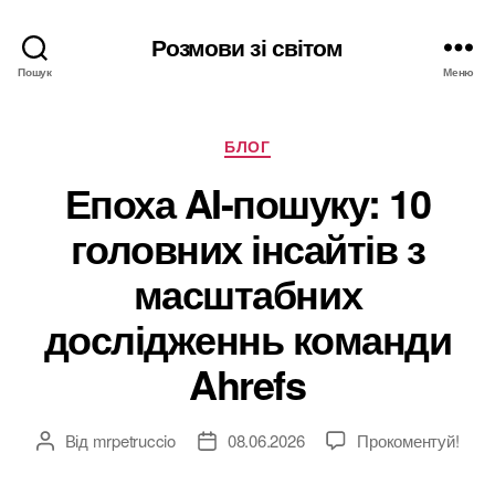
Розмови зі світом
Пошук
Меню
Категорії
БЛОГ
Епоха AI-пошуку: 10
головних інсайтів з
масштабних
дослідженнь команди
Ahrefs
Від
mrpetruccio
08.06.2026
Прокоментуй!
Автор
Дата
запису
запису