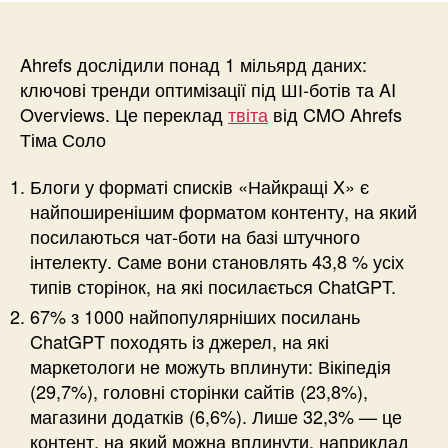
Ahrefs дослідили понад 1 мільярд даних:
ключові тренди оптимізації під ШІ-ботів та AI
Overviews. Це переклад
твіта
від CMO Ahrefs
Тіма Соло
Блоги у форматі списків «Найкращі X» є
найпоширенішим форматом контенту, на який
посилаються чат-боти на базі штучного
інтелекту. Саме вони становлять 43,8 % усіх
типів сторінок, на які посилається ChatGPT.
67% з 1000 найпопулярніших посилань
ChatGPT походять із джерел, на які
маркетологи не можуть вплинути: Вікіпедія
(29,7%), головні сторінки сайтів (23,8%),
магазини додатків (6,6%). Лише 32,3% — це
контент, на який можна вплинути, наприклад