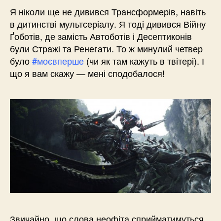
Я ніколи ще не дивився Трансформерів, навіть
в дитинстві мультсеріалу. Я тоді дивився Війну
Ґоботів, де замість Автоботів і Десептиконів
були Стражі та Ренегати. То ж минулий четвер
було
#моєвперше
(чи як там кажуть в твітері). І
що я вам скажу — мені сподобалося!
Звичайно, що слова неофіта сприйматимуться