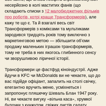
несерйозно в колі маститих фанів (що
складають списки з
12 малобюджетних фільмів
про роботів, котрі краще Трансформерів
), але
кажу те що є. Та й взагалі весь світ
Трансформерів з коміксами та мультиками
зародився тридцять років тому виключно з
маркетинговою метою — збільшити об’єми
продажу маленьких іграшок-трансформерів,
тому не треба в них якогось глибинного сенсу
чи зворушливою ліричної історії.
Трансформери це фастфуд кіноіндустрії. Адже
йдучи в KFC чи McDonalds ви не чекаєте, що до
вас підійде офіціант, запалить на столі свічку,
елегантно вручить меню, усміхнеться і
запропонує пляшечку Шеваль Блан 1947 року.
Ні, ви чекаєте вигуку «вільна каса», хрумкої
булочки з кунжутом, свіжих листів салату,