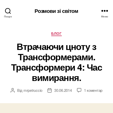
Розмови зі світом
Пошук
Меню
Категорії
БЛОГ
Втрачаючи цноту з
Трансформерами.
Трансформери 4: Час
вимирання.
Від
mrpetruccio
30.06.2014
1 коментар
Автор
Дата
запису
запису