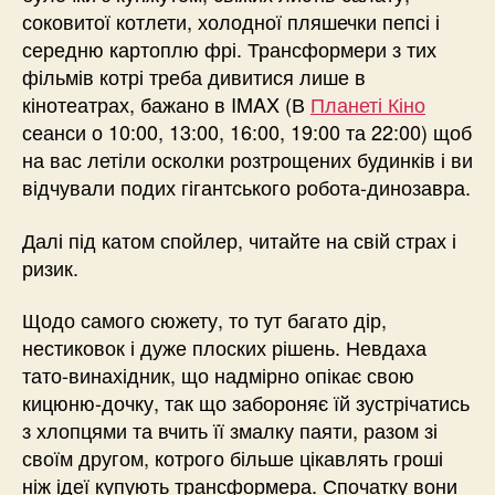
соковитої котлети, холодної пляшечки пепсі і
середню картоплю фрі. Трансформери з тих
фільмів котрі треба дивитися лише в
кінотеатрах, бажано в IMAX (В
Планеті Кіно
сеанси о 10:00, 13:00, 16:00, 19:00 та 22:00) щоб
на вас летіли осколки розтрощених будинків і ви
відчували подих гігантського робота-динозавра.
Далі під катом спойлер, читайте на свій страх і
ризик.
Щодо самого сюжету, то тут багато дір,
нестиковок і дуже плоских рішень. Невдаха
тато-винахідник, що надмірно опікає свою
кицюню-дочку, так що забороняє їй зустрічатись
з хлопцями та вчить її змалку паяти, разом зі
своїм другом, котрого більше цікавлять гроші
ніж ідеї купують трансформера. Спочатку вони