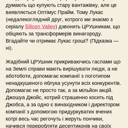
думають що купують стару вантажівку, але це
виявляється Оптімус Прайм. Тому Лукас
(недалекоглядний друг, котрого ми знаємо з
серіалу
Silicon Valley
) дзвонить ЦРУшникам, що
обіцяють за трансформерів винагороду.
Вгадайте чи отримає Лукас гроші? (Підказка —
ні).
Жадібний ЦРУшник прикриваючись гаслами що
на Землі справи мають вирішувати люди, а не
аботоботи, допомагає компанії з логотипом
ненадкушеного яблука усунути всіх конкурентів.
Допомагає не просто так, а за мільйон акцій.
Джошуа Джойс, котрий страшенно косить під
Джобса, а за одно є винахідником і директором
компанії з допомогою придуркуватих вчених
котрі весь час регочуть і жеруть пончики,
начився переробляти десептиконів на своїх