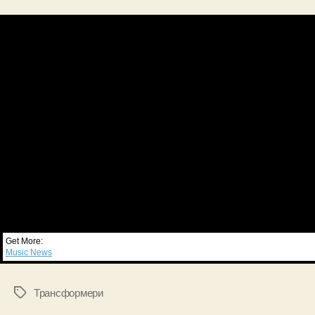
Get More:
Music News
Трансформери
Позначки