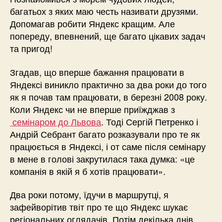
багатьох з яких маю честь називати друзями.
Допомагав робити Яндекс кращим. Але
попереду, впевнений, ще багато цікавих задач
та пригод!
Згадав, що вперше бажання працювати в
Яндексі виникло практично за два роки до того
як я почав там працювати, в березні 2008 року.
Коли Яндекс чи не вперше приїжджав з
семінаром до Львова
. Тоді Сергій Петренко і
Андрій Себрант багато розказували про те як
працюється в Яндексі, і от саме після семінару
в мене в голові закрутилася така думка: «це
компанія в якій я б хотів працювати».
Два роки потому, їдучи в маршрутці, я
зафейворітив твіт про те що Яндекс шукає
регіональних оглядачів. Потім декілька днів