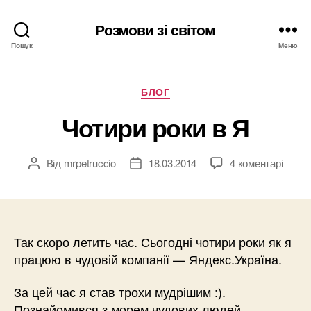
Розмови зі світом
Пошук
Меню
Категорії
БЛОГ
Чотири роки в Я
Від
mrpetruccio
18.03.2014
4 коментарі
Автор
Дата
запису
запису
Так скоро летить час. Сьогодні чотири роки як я
працюю в чудовій компанії — Яндекс.Україна.
За цей час я став трохи мудрішим :).
Познайомився з морем чудових людей,