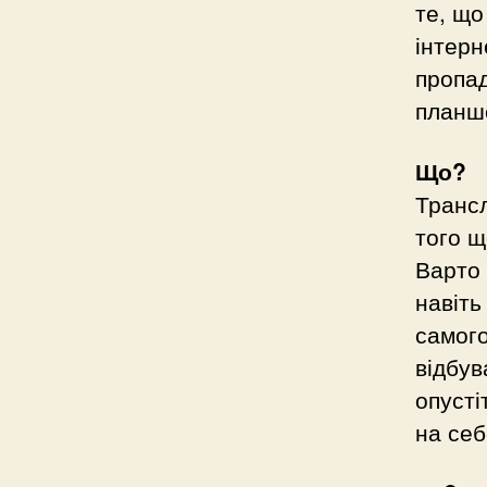
те, що
інтерн
пропад
планш
Що?
Трансл
того щ
Варто 
навіть
самого
відбув
опусті
на себ