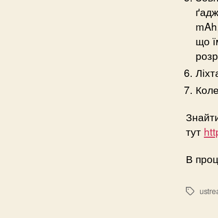
ґадж
mAh,
що ї
розр
Ліхт
Коле
Знайти
тут
ht
В проц
ustr
Позначк