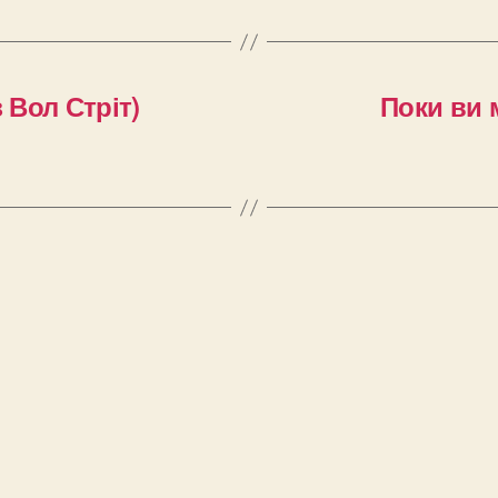
з Вол Стріт)
Поки ви 