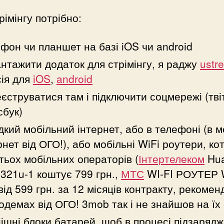
рімінгу потрібно:
фон чи планшет на базі iOS чи android
нтажити додаток для стрімінгу, я раджу
ustr
ія для
iOS
,
android
єструватися там і підключити соцмережі (тві
бук)
кий мобільний інтернет, або в телефоні (в 
рнет від ОГО!), або мобільні WiFi роутери, кот
тьох мобільних операторів (
Інтертелеком
Hua
321u-1 коштує 799 грн.,
МТС
WI-FI РОУТЕР
від 599 грн. за 12 місяців контракту, рекомен
одемах від ОГО! 3mob так і не знайшов на їх 
ішні блоки батарей, щоб в процесі підзаряд