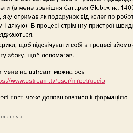
ети (в мене зовнішня батарея Globex на 140
 яку отримав як подарунок від колег по робот
м і дякую). В процесі стрімінгу пристрої швид
яджаються.
арики, щоб підсвічувати собі в процесі зйомок
гу збоку, щоб допомагав.
 мене на ustream можна ось
tps://www.ustream.tv/user/mrpetruccio
есі пост може доповнюватися інформацією.
eam
,
стрімінг
и