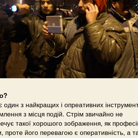
о?
є один з найкращих і опреативних інструмент
млення з місця подій. Стрім звичайно не
ечує такої хорошого зображення, як професі
, проте його перевагою є оперативність, а т