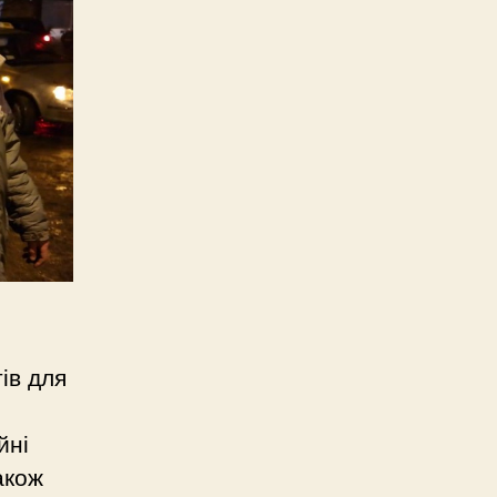
ів для
йні
акож