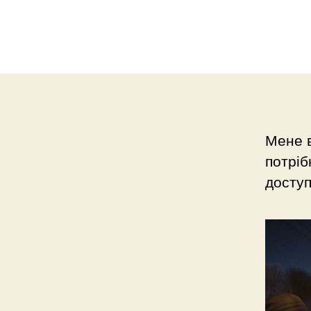
Мене в
потріб
доступ