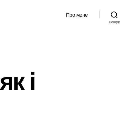
Про мене
Пошук
як і