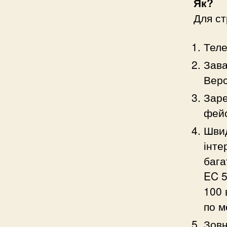
Як?
Для ст
Теле
Зава
Верс
Заре
фейс
Швид
інте
бага
EC 5
100 
по м
Зовн