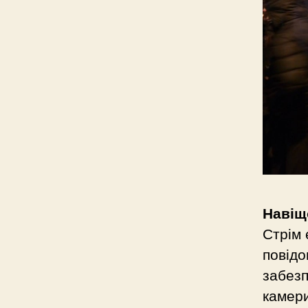
Навіщ
Стрім 
повідо
забезп
камери