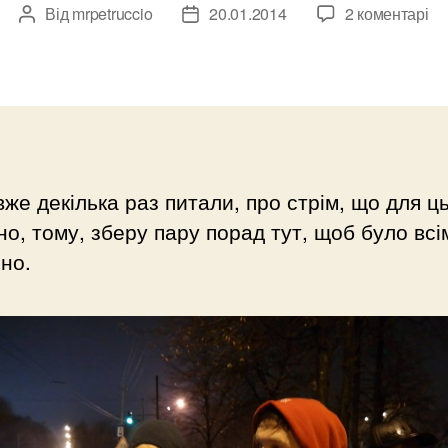
Від
mrpetruccio
20.01.2014
2 коментарі
Автор
Дата
запису
запису
же декілька раз питали, про стрім, що для ц
но, тому, зберу пару порад тут, щоб було всі
но.