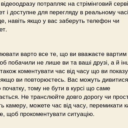
 відеоодразу потрапляє на стрімінговий серві
ет і доступне для перегляду в реальному часі
е, навіть якщо у вас заберуть телефон чи
ет.
ювати варто все те, що ви вважаєте вартим
об побачили не лише ви та ваші друзі, а й ін
також коментувати час від часу що ви показу
 якщо ви повторюєтесь. Вас можуть дивитися
 початку, тому не бути в курсі що саме
ається. Не транслюйте довго дорогу чи прос
ть камеру, можете час від часу, перемикати 
е, щоб прокоментувати ситуацію.