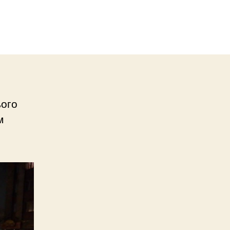
ього
м