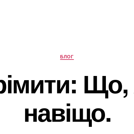
Категорії
БЛОГ
імити: Що, 
навіщо.