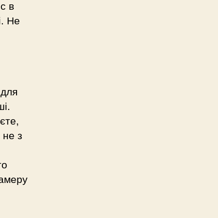
с в
. Не
 для
ші.
єте,
 не з
то
камеру