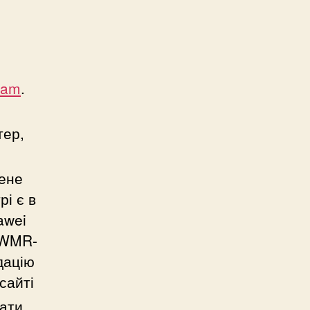
eam
.
тер,
мене
рі є в
wei
 WMR-
дацію
сайті
жати