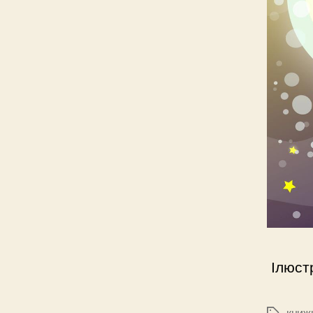
Ілюст
книж