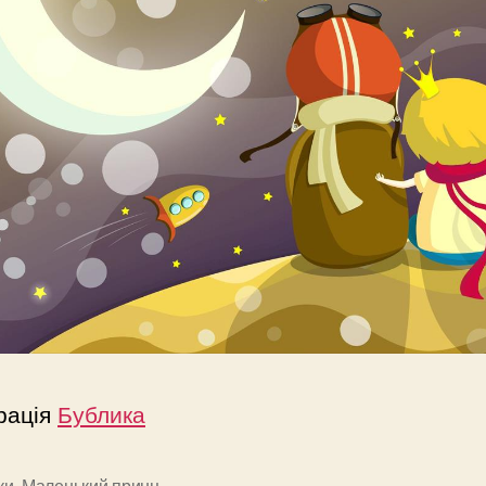
рація
Бублика
ки
,
Маленький принц