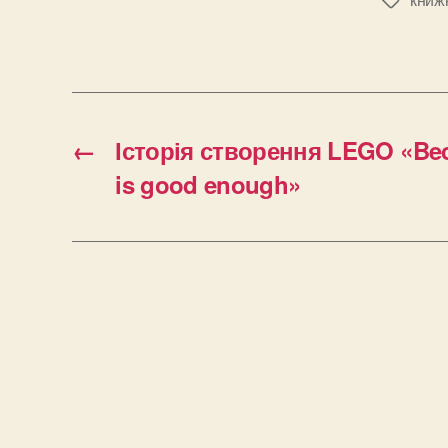
Позначк
←
Історія створення LEGO «Bec
is good enough»