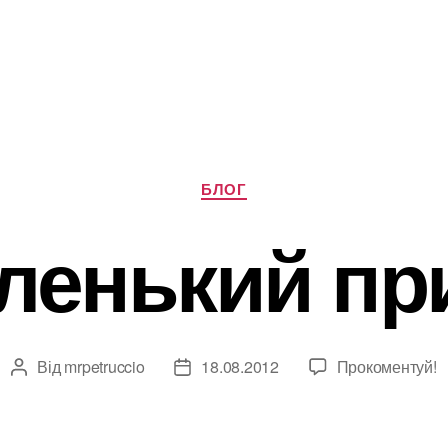
Категорії
БЛОГ
ленький пр
Від
mrpetruccio
18.08.2012
Прокоментуй!
Автор
Дата
запису
запису