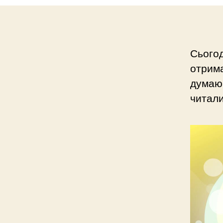
Сьогод
отрима
думаю 
читали