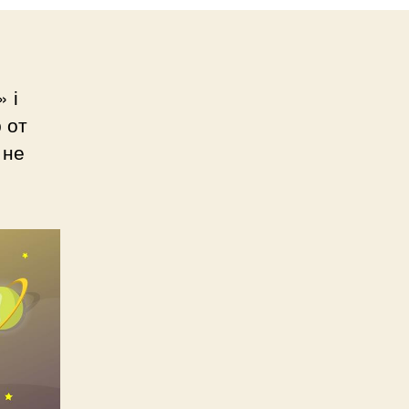
 і
 от
 не