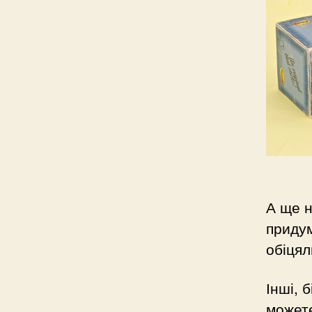
А ще 
придум
обіцял
Інші, 
можете