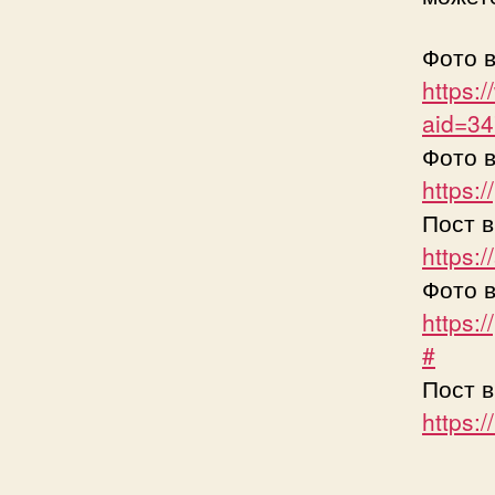
Фото 
https:
aid=3
Фото 
https:
Пост в
https:
Фото 
https:
#
Пост в
https: