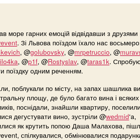
в море гарних емоцій відвідавши з друзями
event
. Зі Львова поїздом їхало нас восьмеро
kevich
, @
golubovsky
, @
mrpetruccio
, @
murav
ilo4ka
, @
p1f
, @
Rostyslav
, @
taras1k
. Спробу
и поїздку одним реченням.
ли, поблукали по місту, на запах шашлика 
тральну площу, де було багато вина і всяких
иків, поснідали, знайшли квартиру, поселили
ися дегустувати вино, зустріли @
wedmid
‘a,
лися як крутить попою Даша Малахова, пішл
event, спілкувалися, обмінювалися подарунк