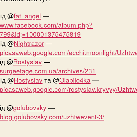
від @
fat_angel
—
//www.facebook.com/album.php?
4799&id;=100001375475819
від @
Nightrazor
—
//picasaweb.google.com/ecchi.moonlight/Uzhtw
ід @
Rostyslav
—
//surgeetage.com.ua/archives/231
від @
Rostyslav
та @
Olabilo4ka
—
//picasaweb.google.com/rostyslav.kryvyy/Uzht
ід @
golubovsky
—
//blog.golubovsky.com/uzhtwevent-3/