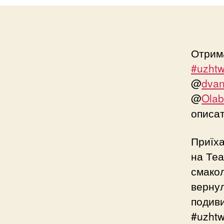
Отрима
#uzhtw
@
dvan
@
Olab
описат
Приїха
на Теа
смакол
вернул
подиви
#uzhtw