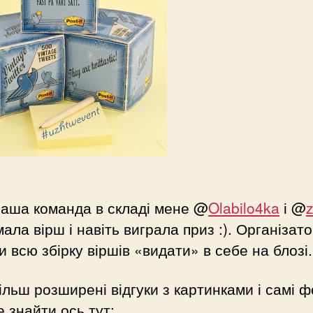
наша команда в складі мене @
Olabilo4ka
і @
ала вірш і навіть виграла приз :). Організат
и всю збірку віршів «видати» в себе на блозі.
більш розширені відгуки з картинками і самі ф
 знайти ось тут: