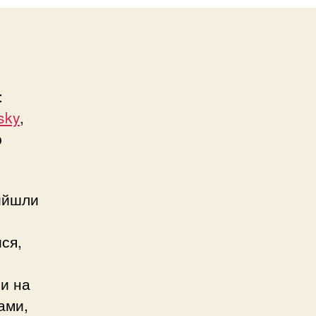
:
sky
,
ю
вийшли
ся,
и на
ами,