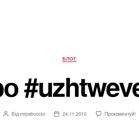
Категорії
БЛОГ
о #uzhtwev
Від
mrpetruccio
24.11.2010
Прокоментуй!
Автор
Дата
запису
запису