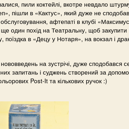
валися, пили коктейлі, вкотре невдало штур
п», пішли в «Кактус», який дуже не сподоба
 обслуговування, афтепаті в клубі «Максиму
 ще один похід на Театральну, щоб закупити
, поїздка в «Децу у Нотаря», на вокзал і дра
нововведень на зустрічі, дуже сподобався с
них запитань і суджень створений за допом
ольорових Post-It та кількових ручок :)