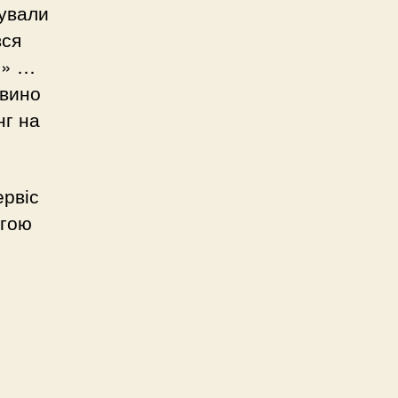
мували
вся
с» …
 вино
нг на
ервіс
огою