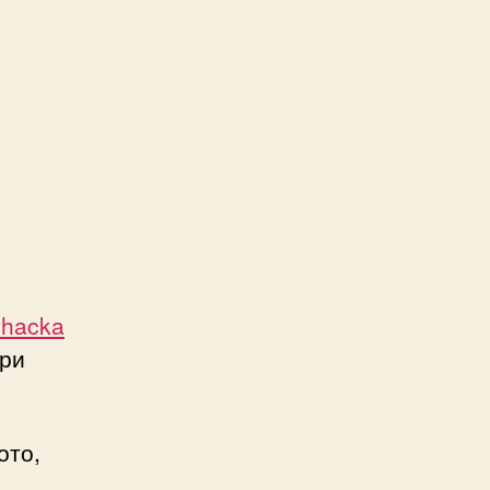
zhacka
ори
ото,