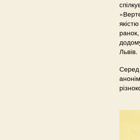
спілку
«Верте
якістю
ранок,
додому
Львів.
Серед 
анонім
різнок