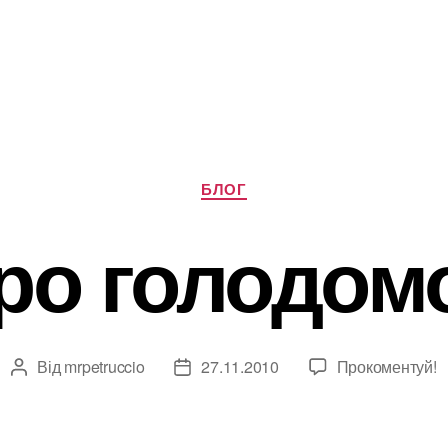
Категорії
БЛОГ
ро голодом
Від
mrpetruccio
27.11.2010
Прокоментуй!
Автор
Дата
запису
запису