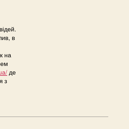
відей.
пив, в
к на
нем
ua/
де
я з