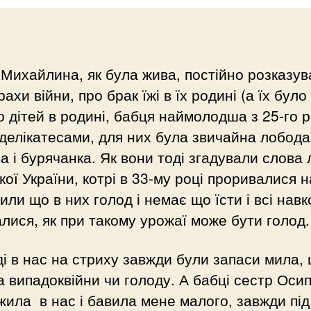
Михайлина, як була жива, постійно розказув
рахи війни, про брак їжі в їх родині (а їх було
 дітей в родині, бабця наймолодша з 25-го р
делікатесами, для них була звичайна лобода
а і бурячанка. Як вони тоді згадували слова
кої України, котрі в 33-му році проривалися н
рили що в них голод і немає що їсти і всі нав
лися, як при такому урожаї може бути голод.
ді в нас на стриху завжди були запаси мила, 
а випадоквійни чи голоду. А бабці сестр Осип
жила в нас і бавила мене малого, завжди під