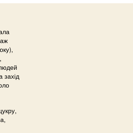
ала
 аж
оку),
,
 людей
а захід
коло
цукру,
а,