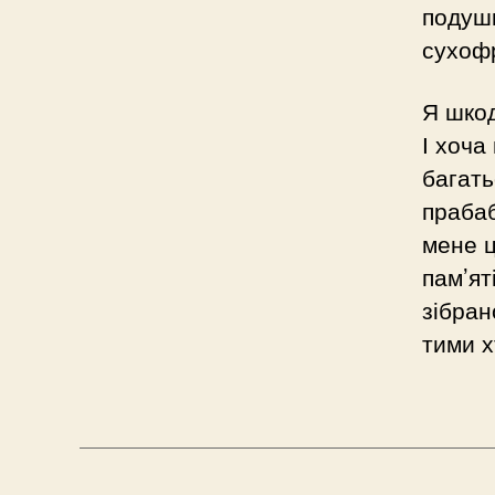
подушк
сухоф
Я шкод
І хоча
багать
прабаб
мене ц
пам’ят
зібран
тими х