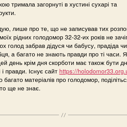
ою тримала загорнуті в хустині сухарі та
рукти.
ую, лише про те, що не записував тих розпо
 моїх рідних голодомор 32-32-их років не зачі
ох голод забрав дідуся чи бабусу, прадіда чи
ця, а багато не знають правди про ті часи. Я
ей день крім дня скорботи має також бути д
і і правди. Існує сайт
https://holodomor33.org.
о багато матеріалів про голодомор, поділітьс
то ще не знає.