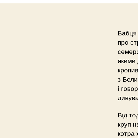
Бабця 
про ст
семеро
якими 
кропив
з Вели
і гово
дивува
Від то
круп н
котра 