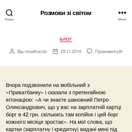
Розмови зі світом
Пошук
Меню
Категорії
БЛОГ
Від
mrpetruccio
23.11.2010
Прокоментуй!
Автор
Дата
запису
запису
Вчора подзвонили на мобільний з
«Приватбанку» і сказали з претензійною
інтонацією: «А чи знаєте шановний Петро
Олександрович, що у вас на зарплатній картці
борг в 42 грн. скількись там копійок і цей борг
кожного місяця зростає». На мої слова, що
картки (зарплатну і кредитну) видані мені під