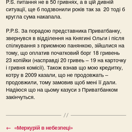
P.S. питання не в 50 гривнях, а в цій дивній
ситуації, ще б подзвонили років так за 20 тоді б
кругла сума накапала.
P.P.S. За порадою представника Приватбанку,
звернувся в відділення на Княгині Ольги і після
спілкування з приємною панянкою, зійшлися на
тому, що оплатив початковий борг 18 гривень
23 копійки (насправді 20 гривеь – 19 на карточку
і гривня комісії). Також взнав що мою кредитку,
котру в 2009 казали, що не продовжать –
продовжили, тому замовив щоб мені її дали.
Надіюся що на цьому казуси з Приватбанком
закінчуться.
←
«Меркурій в небезпеці»