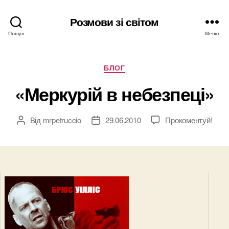
Розмови зі світом
Пошук
Меню
Категорії
БЛОГ
«Меркурій в небезпеці»
Від
mrpetruccio
29.06.2010
Прокоментуй!
Автор
Дата
запису
запису