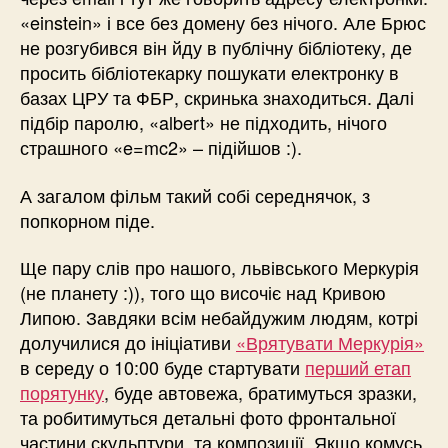
«einstein» і все без домену без нічого. Але Брюс
не розгубився він йду в публічну бібліотеку, де
просить бібліотекарку пошукати електронку в
базах ЦРУ та ФБР, скринька знаходиться. Далі
підбір паролю, «albert» не підходить, нічого
страшного «e=mc2» – підійшов :).
А загалом фільм такий собі середнячок, з
попкорном піде.
Ще пару слів про нашого, львівського Меркурія
(не планету :)), того що височіє над Кривою
Липою. Завдяки всім небайдужим людям, котрі
долучилися до ініціативи
«Врятувати Меркурія»
в середу о 10:00 буде стартувати
перший етап
порятунку
, буде автовежа, братимуться зразки,
та робитимуться детальні фото фронтальної
частини скульптури, та композиції. Якщо комусь