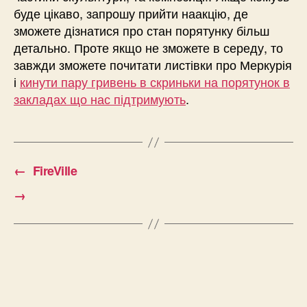
буде цікаво, запрошу прийти наакцію, де
зможете дізнатися про стан порятунку більш
детально. Проте якщо не зможете в середу, то
завжди зможете почитати листівки про Меркурія
і
кинути пару гривень в скриньки на порятунок в
закладах що нас підтримують
.
←
FireVille
→