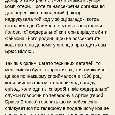
комп’ютери. Проте та надсекретна організація
для перевірки на людський фактор
надрукувала той код у збірці загадок, котра
потрапила до Саймона, і тут все завертілося.
Голова тої федеральної кантори вирішує вбити
Саймона і його родини щоб не розсекретити
код, проте на допомогу хлопцю приходить сам
Брюс Вілліс…
Так як в фільмі багато технічних деталей, то
мені смішно було з «провтиків», хоча можливо
це все по інакшому сприймалося в 1998 році
коли вийшов фільм, от наприклад наведу
епізод, коли один зі співробітників федеральної
служби говорячи по телефону з Артом (герой
Брюса Вілліса) говорить що їм небезпечно
спілкуватися по телефону в подальшому краще
через email і тут же говорить адресу електронки: