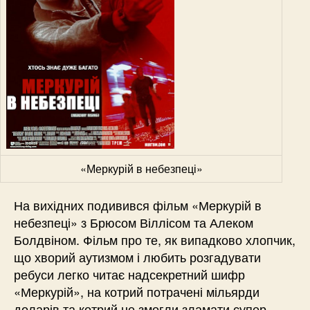
«Меркурій в небезпеці»
На вихідних подивився фільм «Меркурій в
небезпеці» з Брюсом Віллісом та Алеком
Болдвіном. Фільм про те, як випадково хлопчик,
що хворий аутизмом і любить розгадувати
ребуси легко читає надсекретний шифр
«Меркурій», на котрий потрачені мільярди
доларів та котрий не змогли зламати супер-