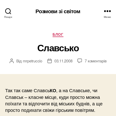
Розмови зі світом
Пошук
Меню
Категорії
БЛОГ
Славсько
Від
mrpetruccio
03.11.2008
7 коментарів
Автор
Дата
запису
запису
Так так саме Славсь
, а на Славське, чи
КО
Славськ – класне місце, куди просто можна
поїхати та відпочити від міських буднів, а ще
просто подихати свіжи гірським повітрям.