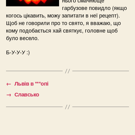
гарбузове повидло (якщо
когось цікавить, можу запитати в неї рецепт).
Щоб не говорили про то свято, я вважаю, що
кому подобається хай святкує, головне щоб
було весело.
Б-У-У-У :)
←
Львів в ***опі
→
Славсько