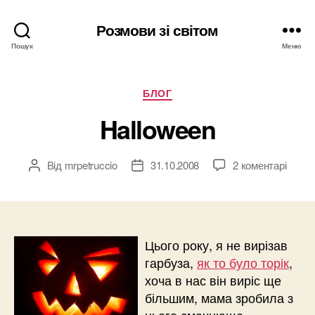
Розмови зі світом
Пошук
Меню
Категорії
БЛОГ
Halloween
Від
mrpetruccio
31.10.2008
2 коментарі
Автор
Дата
запису
запису
Цього року, я не вирізав
гарбуза,
як то було торік
,
хоча в нас він виріс ще
більшим, мама зробила з
нього смачнюще