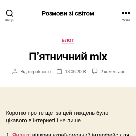
Розмови зі світом
Пошук
Меню
Категорії
БЛОГ
П’ятничний mix
Від
mrpetruccio
13.06.2008
2 коментарі
Автор
Дата
запису
запису
Коротко про те ще за цей тиждень було
цікавого в інтернеті і не лише.
1.
Яндекс
відкрив україномовний інтерфейс для