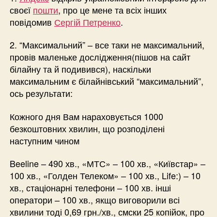
своєї
пошти
, про це мене та всіх інших
повідомив
Сергій Петренко
.
2. “Максимальний” – все таки не максимальний,
провів маленьке дослідження(пішов на сайт
білайну та й подивився), наскільки
максимальним є білайнівський “максимальний”,
ось результати:
Кожного дня Вам нараховується 1000
безкоштовних хвилин, що розподілені
наступним чином
Beeline – 490 хв., «МТС» – 100 хв., «Київстар» –
100 хв., «Голден Телеком» – 100 хв., Life:) – 10
хв., стаціонарні телефони – 100 хв. інші
оператори – 100 хв., якщо виговорили всі
хвилини тоді 0,69 грн./хв., смски 25 копійок, про