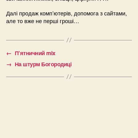
Далі продаж комп’ютерів, допомога з сайтами,
але то вже не перші гроші…
←
П’ятничний mix
→
На штурм Богородиці