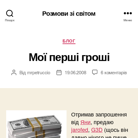
Розмови зі світом
Пошук
Меню
Категорії
БЛОГ
Мої перші гроші
Від
mrpetruccio
19.06.2008
6 коментарів
Автор
Дата
запису
запису
Отримав запрошення
від
Яни
, предаю
jarofed
,
G3D
(щось він
давно нічого не пише,