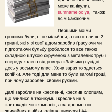
може канікули),
sumnamelodiya
, також
всім бажаючим
Першими моїми
грошима були, ні не мільйони, а всього лише 2
гривні, які я зі свої дідом заробив ґрасуючи чи
підгортаючи бульбу (робилося то все такою
складною штукою скрученою з металевих труб і
спереду колесо від ровера «Зайчик») сусідці
десь у восьмому класі. Хоча зараз то здається
копійки. Але тоді для мене то були вагомі гроші,
при чому зароблені своїми руками.
Далі заробляв на кресленні, креслив хлопцям,
що вчилися в технікумі. І креслив не в
«автокаді» чи «компасі», а за допомогою
звичайних лінійки, олівця, циркуля і А4.