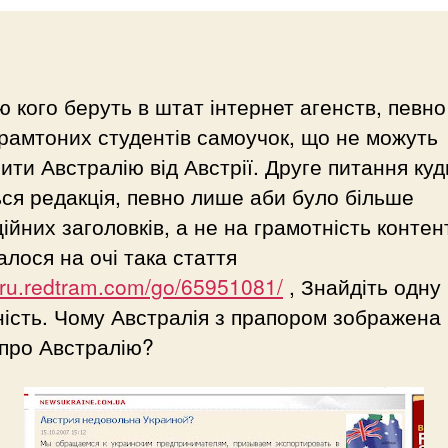
 кого беруть в штат інтернет агенств, певно
рамтоних студентів самоучок, що не можуть
нити Австралію від Австрії. Друге питання куд
ся редакція, певно лише аби було більше
ійних заголовків, а не на грамотність контен
алося на очі така стаття
//ru.redtram.com/go/65951081/
, Знайдіть одну
ність. Чому Австралія з прапором зображена 
 про Австралію?