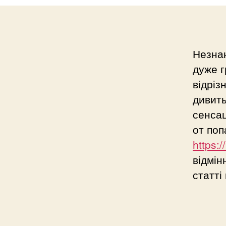
Незнаю
дуже г
відріз
дивить
сенсац
от поп
https:
відмін
статті