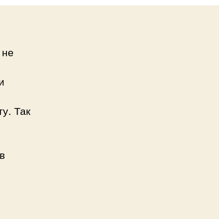
 не
и
ту. Так
в