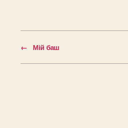
←
Мій баш