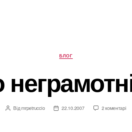
Категорії
БЛОГ
 неграмотн
Від
mrpetruccio
22.10.2007
2 коментарі
Автор
Дата
запису
запису