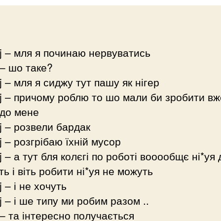
j
– мля я починаю нервуватись
 – шо таке?
j – мля я сиджу тут пашу як нігер
j – причому роблю то шо мали би зробити вж
 до мене
j – розвели бардак
j – розгрібаю їхній мусор
j – а тут бля колєгі по роботі вооообщє ні*уя
ь і віть робити ні*уя не можуть
j – і не хочуть
j – і ше типу ми робим разом ..
 – та інтересно получається