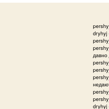
pershy
dryhyj
pershy
pershy
давно
pershy
pershy
pershy
недают
pershy
pershy
dryhyj