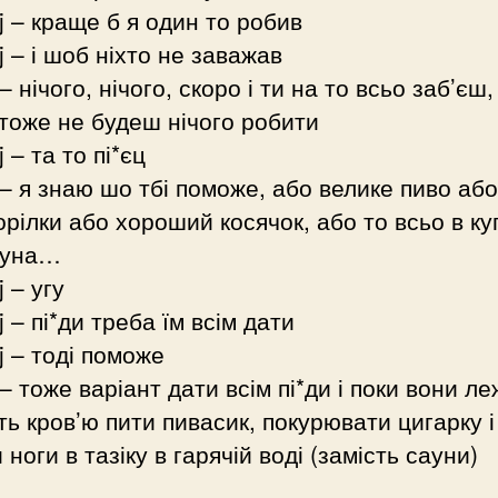
j – краще б я один то робив
j – і шоб ніхто не заважав
– нічого, нічого, скоро і ти на то всьо заб’єш,
 тоже не будеш нічого робити
 – та то пі*єц
 – я знаю шо тбі поможе, або велике пиво аб
орілки або хороший косячок, або то всьо в ку
ауна…
j – угу
j – пі*ди треба їм всім дати
j – тоді поможе
 – тоже варіант дати всім пі*ди і
поки вони ле
ть кров’ю пити пивасик, покурювати цигарку і
 ноги в тазіку в гарячій воді (замість сауни)