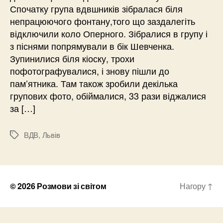
Спочатку група вдвшників зібралася біля
непрацюючого фонтану,того що заздалегіть
відключили коло Оперного. Зібралися в групу і
з піснями попрямували в бік Шевченка.
Зупинилися біля кіоску, трохи
пофотографувалися, і знову пішли до
пам’ятника. Там також зробили декілька
групових фото, обіймалися, 33 рази віджалися
за […]
ВДВ
,
Львів
Позначки
© 2026
Розмови зі світом
Нагору
↑