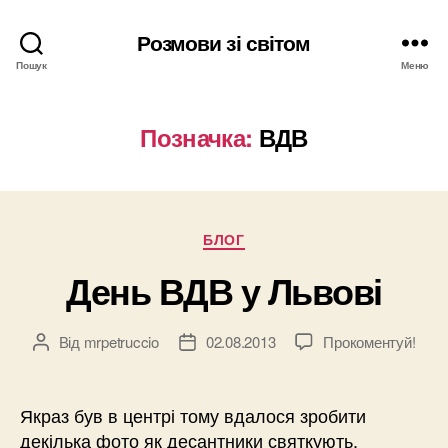
Розмови зі світом
Пошук
Меню
Позначка:
ВДВ
Категорії
БЛОГ
День ВДВ у Львові
Від
mrpetruccio
02.08.2013
Прокоментуй!
Автор
Дата
запису
запису
Якраз був в центрі тому вдалося зробити
декілька фото як десантники святкують.