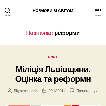
Розмови зі світом
Пошук
Меню
Позначка:
реформи
Категорії
БЛОГ
Міліція Львівщини.
Оцінка та реформи
Від
mrpetruccio
29.12.2014
Прокоментуй!
Автор
Дата
запису
запису