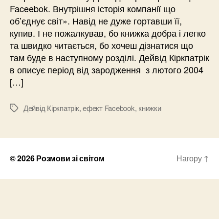
Faceebok. Внутрішня історія компанії що
об’єднує світ». Навід не дуже гортавши її,
купив. І не пожалкував, бо книжка добра і легко
та швидко читається, бо хочеш дізнатися що
там буде в наступному розділі. Дейвід Кіркпатрік
в описує період від зародження з лютого 2004
[…]
Дейвід Кіркпатрік
,
ефект Facebook
,
книжки
Позначки
© 2026
Розмови зі світом
Нагору
↑