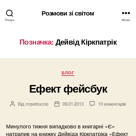
Розмови зі світом
Пошук
Меню
Позначка:
Дейвід Кіркпатрік
Категорії
БЛОГ
Ефект фейсбук
Від
mrpetruccio
09.01.2013
10 коментарів
Автор
Дата
запису
запису
Минулого тижня випадково в книгарні «Є»
натрапив на книжку Дейвіда Кіркпатріка «Ефект