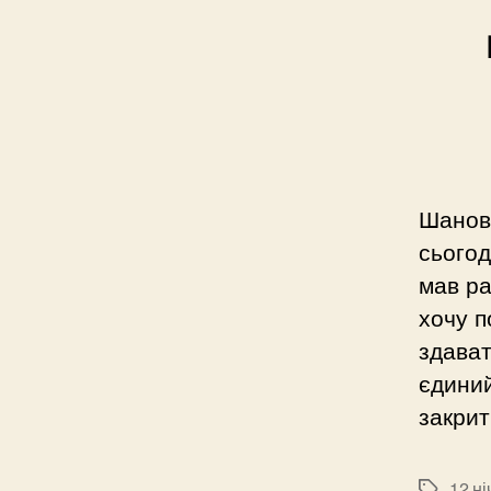
Шановн
сьогод
мав ра
хочу п
здават
єдиний
закрит
12 ні
Позначк