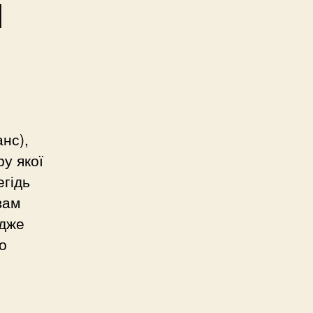
ч
нс),
ру якої
егідь
вам
Адже
о