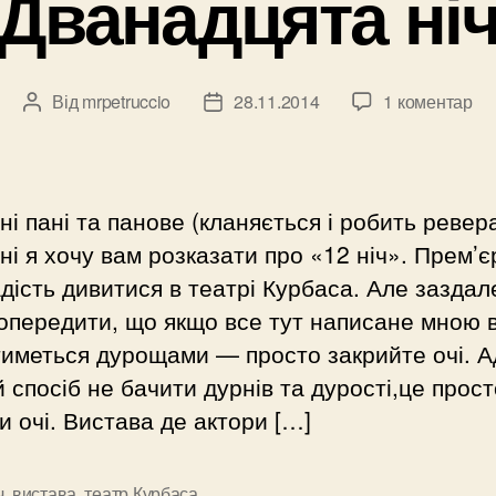
Дванадцята ні
Від
mrpetruccio
28.11.2014
1 коментар
Автор
Дата
запису
запису
і пані та панове (кланяється і робить ревера
ні я хочу вам розказати про «12 ніч». Прем’є
дість дивитися в театрі Курбаса. Але заздал
опередити, що якщо все тут написане мною 
иметься дурощами — просто закрийте очі. 
 спосіб не бачити дурнів та дурості,це прост
и очі. Вистава де актори […]
ч
,
вистава
,
театр Курбаса
и