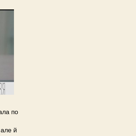
ала по
 але й