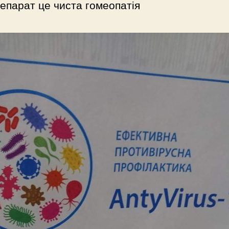
епарат це чиста гомеопатія