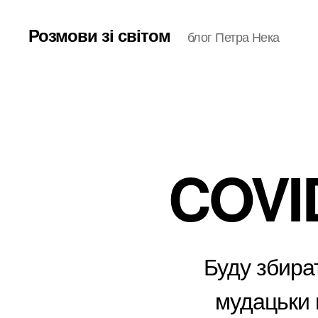
Розмови зі світом
блог Петра Нека
COVID
Буду збират
мудацьки 