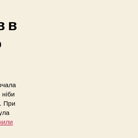
в в
о
почала
 ніби
. При
ула
ючили