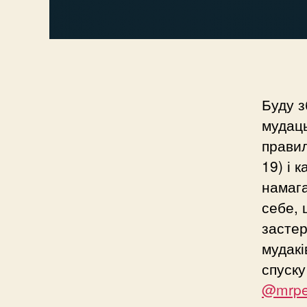
Буду з
мудаць
правил
19) і 
намага
себе, 
застер
мудакі
спуску
@mrpe