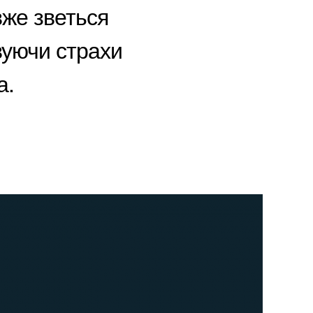
вже зветься
овуючи страхи
а.