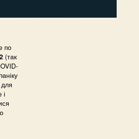
е по
2
(так
COVID-
паніку
 для
 і
ися
го