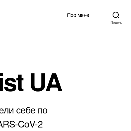
Про мене
Пошук
ist UA
вели себе по
SARS-CoV-2