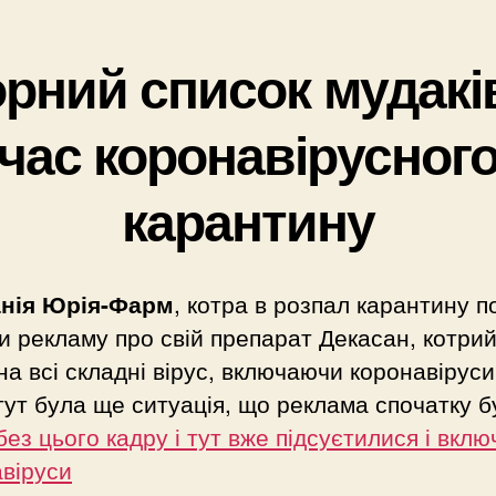
рний список мудакі
час коронавірусног
карантину
нія Юрія-Фарм
, котра в розпал карантину 
и рекламу про свій препарат Декасан, котрий
 на всі складні вірус, включаючи коронавіруси
тут була ще ситуація, що реклама спочатку б
без цього кадру і тут вже підсуєтилися і вкл
віруси