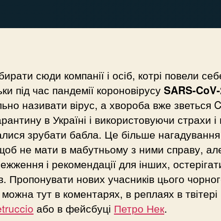
бирати сюди компанії і осіб, котрі повели себ
ки під час пандемії короновірусу
SARS-CoV-
ьно називати вірус, а хвороба вже зветься 
карантину в Україні і використовуючи страхи і 
лися зрубати бабла. Це більше нагадування
щоб не мати в мабутньому з ними справу, але
ежження і рекомендації для інших, остерігат
в. Пропонувати нових учасників цього чорно
 можна тут в коментарях, в реплаях в твітері
truccio
або в фейсбуці
Петро Нек
.