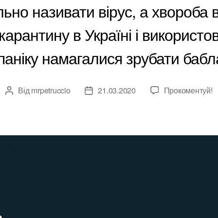
льно називати вірус, а хвороба 
карантину в Україні і використ
 паніку намагалися зрубати бабл
Від
mrpetruccio
21.03.2020
Прокоментуй!
Автор
Дата
запису
запису