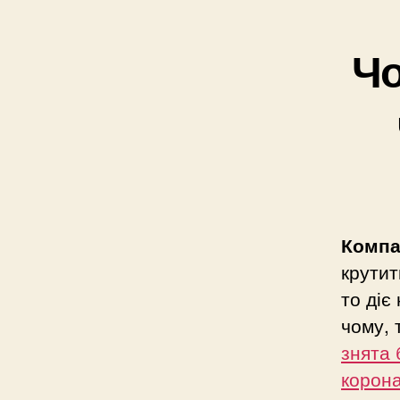
Чо
Компа
крутит
то діє
чому, 
знята 
корона