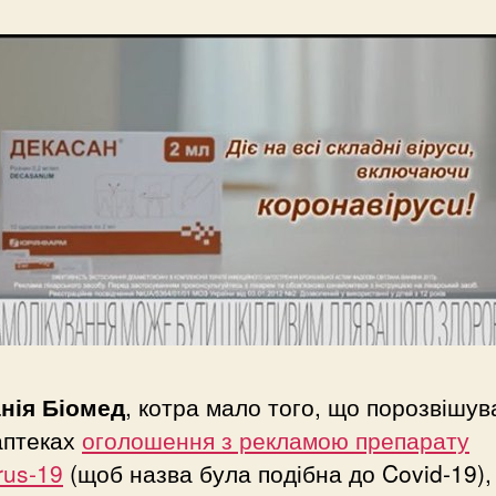
нія Біомед
, котра мало того, що порозвішув
аптеках
оголошення з рекламою препарату
rus-19
(щоб назва була подібна до Covid-19),