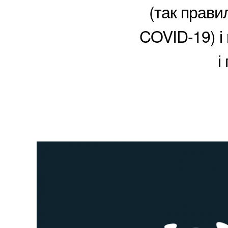
(так прави
COVID-19) і 
і