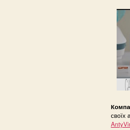
Компа
своїх 
AntyVi