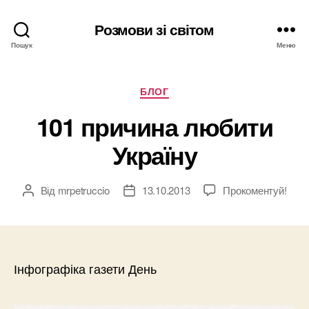
Розмови зі світом
Пошук
Меню
Категорії
БЛОГ
101 причина любити
Україну
Від
mrpetruccio
13.10.2013
Прокоментуй!
Автор
Дата
запису
запису
Інфографіка газети День