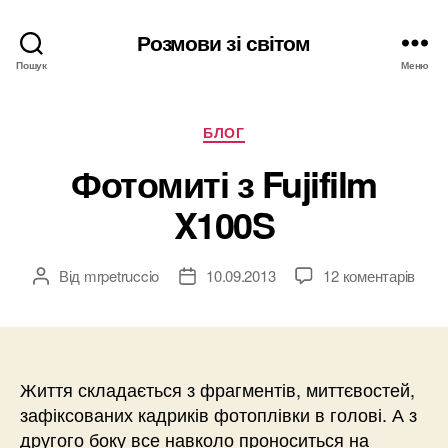
Розмови зі світом
Пошук
Меню
Категорії
БЛОГ
Фотомиті з Fujifilm
X100S
Від
mrpetruccio
10.09.2013
12 коментарів
Автор
Дата
запису
запису
Життя складається з фрагментів, миттєвостей,
зафіксованих кадриків фотоплівки в голові. А з
другого боку все навколо проноситься на