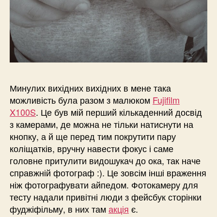
Минулих вихідних вихідних в мене така
можливість була разом з малюком
Fujifilm
X100S
. Це був мій перший кількаденний досвід
з камерами, де можна не тільки натиснути на
кнопку, а й ще перед тим покрутити пару
коліщатків, вручну навести фокус і саме
головне притулити видошукач до ока, так наче
справжній фотограф :). Це зовсім інші враження
ніж фотографувати айпедом. Фотокамеру для
тесту надали привітні люди з фейсбук сторінки
фуджіфільму, в них там
акція
є.