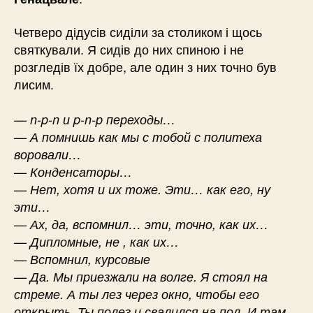
Четверо дідусів сиділи за столиком і щось
святкували. Я сидів до них спиною і не
розгледів їх добре, але один з них точно був
лисим.
— n-p-n и p-n-p переходы…
— А помнишь как мы с тобой с политеха
воровали…
— Конденсаторы…
— Нет, хотя и их тоже. Эти… как его, ну
эти…
— Ах, да, вспомнил… эти, точно, как их…
— Дипломные, не , как их…
— Вспомнил, курсовые
— Да. Мы приезжали на волге. Я стоял на
стреме. А ты лез через окно, чтобы его
открыть. Ты полез и свалился на пол. И там