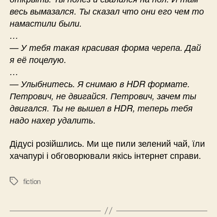
весь вымазался. Ты сказал что они его чем то
намастили были.
…
— У тебя такая красивая форма черепа. Дай
я её поцелую.
…
— Улыбнитесь. Я снимаю в HDR формате.
Петрович, не двигайся. Петрович, зачем ты
двигался. Ты не вышел в HDR, теперь тебя
.
надо нахер удалить
Дідусі розійшлись. Ми ще пили зелений чай, їли
хачапурі і обговорювали якісь інтернет справи.
fiction
Позначки