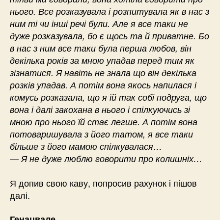
нього. Все розказувала і розпитувала як в нас з
ним ті чи інші речі були. Але я все таки не
дуже розказувала, бо є щось та й приватне. Бо
в нас з ним все таки була перша любов, він
декілька років за мною упадав перед тим як
зізнатися. Я навіть не знала що він декілька
розків упадав. А потім вона якось напилася і
комусь розказала, що я їй так собі подруга, що
вона і далі закохана в нього і спілкуючись зі
мною про нього їй стає легше. А потім вона
потоваришувала з його татом, я все таки
більше з його мамою спілкувалася…
— Я не дуже люблю говорити про колишніх…
Я допив свою каву, попросив рахунок і пішов
далі.
.
Генацвале