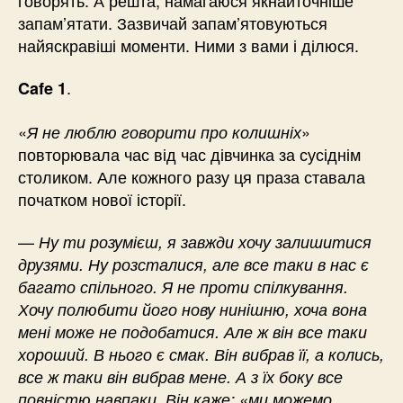
запам’ятати. Зазвичай запам’ятовуються
найяскравіші моменти. Ними з вами і ділюся.
.
Cafe 1
«
»
Я не люблю говорити про колишніх
повторювала час від час дівчинка за сусіднім
столиком. Але кожного разу ця праза ставала
початком нової історії.
—
Ну ти розумієш, я завжди хочу залишитися
друзями. Ну розсталися, але все таки в нас є
багато спільного. Я не проти спілкування.
Хочу полюбити його нову нинішню, хоча вона
мені може не подобатися. Але ж він все таки
хороший. В нього є смак. Він вибрав її, а колись,
все ж таки він вибрав мене. А з їх боку все
повністю навпаки. Він каже: «ми можемо