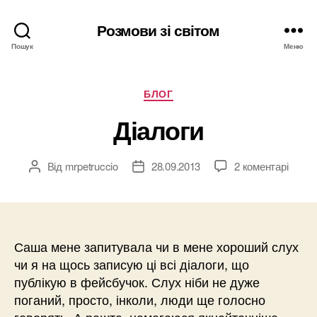
Розмови зі світом
Пошук
Меню
Категорії
БЛОГ
Діалоги
Від
mrpetruccio
28.09.2013
2 коментарі
Автор
Дата
запису
запису
Саша мене запитувала чи в мене хороший слух
чи я на щось записую ці всі діалоги, що
публікую в фейсбучок. Слух ніби не дуже
поганий, просто, інколи, люди ще голосно
говорять. А решта, намагаюся якнайточніше