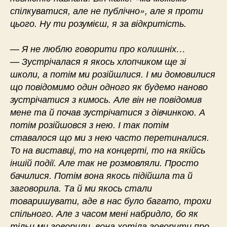
спілкуватися, але не публічно», але я проти
цього. Ну ти розумієш, я за відкритість.
—
Я не люблю говорити про колишніх…
— Зустрічалася я якось хлопчиком ще зі
школи, а потім ми розійшлися. І ми домовилися
що повідомимо один одного як будемо наново
зустрічатися з кимось. Але він не повідомив
мене та й почав зустрічатися з дівчинкою. А
потім розійшовся з нею. І так потім
ставалося що ми з нею часто перетиналися.
То на виставці, то на концерті, то на якійсь
іншій події. Але так не розмовляли. Просто
бачилися. Потім вона якось підійшла та й
заговорила. Та й ми якось стали
товаришувати, аде в нас було багато, трохи
спільного. Але з часом мені набридло, бо як
тільи ми говорили, вона хотіла говорити про