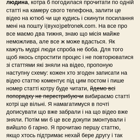
, котра б погодилася прочитати по одній
людина
статті на камеру свого телефона, залити це
відео на ютюб чи ще кудись і скинути посилання
мені на пошту i(вухо)petronek.com. На все про
все маємо два тижня, знаю що місія майже
неможлива, але все ж може вдасться. Як
кажуть мудрі люди спроба не боба. Для того
щоб якось спростити процес і не повторюватися
зі статтями які зняли на відео, пропоную
наступну схему: кожен хто згоден записати на
відео статтю коментує під цим постом і пише
номер статті котру буде читати,
йдемо всі
попорядку не перестрибуючи
вибираємо статті
котрі ще вільні. Я намагатимуся в почті
дописувати що вже забрали і на що відео вже
зняли. Потім ми б це все докупи змонтували і
вийшло б гарно. Я прочитаю першу статтю,
якщо хтось підтримає нехай бере другу і так