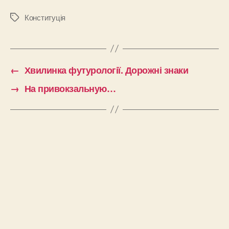
Конституція
Позначки
←
Хвилинка футурології. Дорожні знаки
→
На привокзальную…