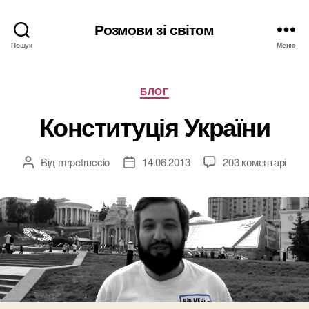
Розмови зі світом
Пошук
Меню
Категорії
БЛОГ
Конституція України
Від
mrpetruccio
14.06.2013
203 коментарі
Автор
Дата
запису
запису