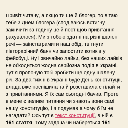
Привіт читачу, а якщо ти ще й блогер, то вітаю
тебе з Днем блогера (сподіваюсь встигну
закінчити за годину це й пост щоб привітання
рахувалося). Ми з тобою здатні на різні шалені
речі — заінстаграмити наш обід, твітнути
півторарічний баян чи запостити котиків у
фейсбуці. Ну і звичайно лайки, без наших лайків
не обходиться жодна серйозна подія в Україні.
Тут я пропоную тобі зробити ще одну шалену
річ. За два тижні в Україні буде День конституції,
влада вже поспішила та й розставила сітілайти
з привітаннями. Я їх сам сьогодні бачив. Проте
в мене є велике питання чи знають вони самі
нашу конституцію, і я подумав а чому б їм не
нагадати? Ось тут є
текст конституції
, в ній є
. Тому задача чи набереться
161 стаття
161