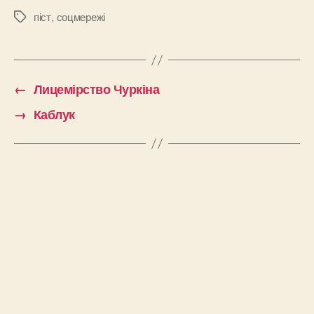
піст
,
соцмережі
Позначки
←
Лицемірство Чуркіна
→
Каблук