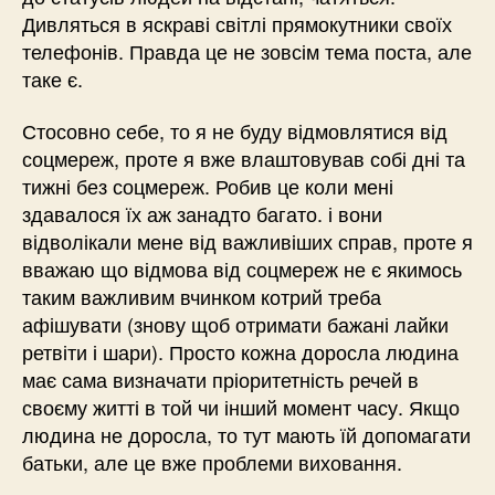
Дивляться в яскраві світлі прямокутники своїх
телефонів. Правда це не зовсім тема поста, але
таке є.
Стосовно себе, то я не буду відмовлятися від
соцмереж, проте я вже влаштовував собі дні та
тижні без соцмереж. Робив це коли мені
здавалося їх аж занадто багато. і вони
відволікали мене від важливіших справ, проте я
вважаю що відмова від соцмереж не є якимось
таким важливим вчинком котрий треба
афішувати (знову щоб отримати бажані лайки
ретвіти і шари). Просто кожна доросла людина
має сама визначати пріоритетність речей в
своєму житті в той чи інший момент часу. Якщо
людина не доросла, то тут мають їй допомагати
батьки, але це вже проблеми виховання.