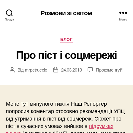
Розмови зі світом
Пошук
Меню
Категорії
БЛОГ
Про піст і соцмережі
Від
mrpetruccio
24.03.2013
Прокоментуй!
Автор
Дата
запису
запису
Мене тут минулого тижня Наш Репортер
попросив коментар стосовно рекомендації УПЦ
від утримання в піст від соцмереж. Сюжет про
піст в сучасних умовах вийшов в
підсумках
тижня
(дивитися з 16:45), проте мого коментаря