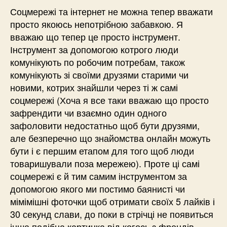
Соцмережі та інтернет не можна тепер вважати
просто якоюсь непотрібною забавкою. Я
вважаю що тепер це просто інструмент.
Інструмент за допомогою котрого люди
комунікують по робочим потребам, також
комунікують зі своїми друзями старими чи
новими, котрих знайшли через ті ж самі
соцмережі (Хоча я все таки вважаю що просто
зафрендити чи взаємно один одного
зафоловити недостатньо щоб бути друзями,
але безперечно що знайомства онлайн можуть
бути і є першим етапом для того щоб люди
товаришували поза мережею). Проте ці самі
соцмережі є й тим самим інструментом за
допомогою якого ми постимо баянисті чи
мімімішні фоточки щоб отримати своїх 5 лайків і
30 секунд слави, до поки в стрічці не появиться
інша подібна картинка від когось з френдів.