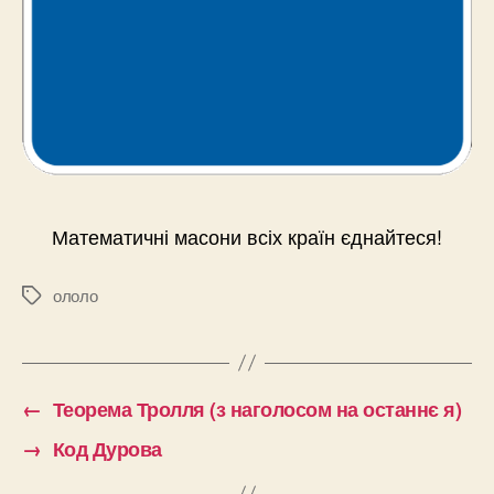
Математичні масони всіх країн єднайтеся!
ололо
Позначки
←
Теорема Тролля (з наголосом на останнє я)
→
Код Дурова