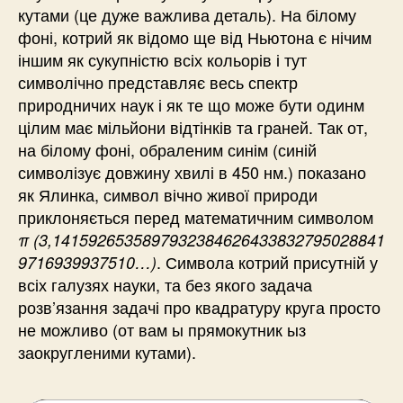
кутами (це дуже важлива деталь). На білому
фоні, котрий як відомо ще від Ньютона є нічим
іншим як сукупністю всіх кольорів і тут
символічно представляє весь спектр
природничих наук і як те що може бути одинм
цілим має мільйони відтінків та граней. Так от,
на білому фоні, обраленим синім (синій
символізує довжину хвилі в 450 нм.) показано
як Ялинка, символ вічно живої природи
приклоняється перед математичним символом
π (3,1415926535897932384626433832795028841
. Символа котрий присутній у
9716939937510…)
всіх галузях науки, та без якого задача
розв’язання задачі про квадратуру круга просто
не можливо (от вам ы прямокутник ыз
заокругленими кутами).