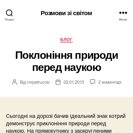
Розмови зі світом
Пошук
Меню
Категорії
БЛОГ
Поклоніння природи
перед наукою
Від
mrpetruccio
02.01.2013
2 коментарі
Автор
Дата
запису
запису
Сьогодні на дорозі бачив ідеальний знак котрий
демонструє приклоніння природи перед
наукою. На прямокутнику з заокругленими