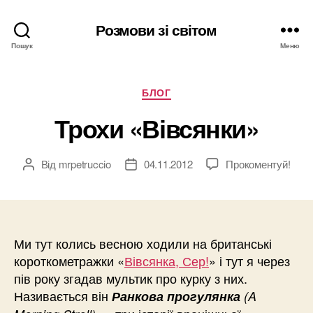
Розмови зі світом
Пошук
Меню
Категорії
БЛОГ
Трохи «Вівсянки»
Від
mrpetruccio
04.11.2012
Прокоментуй!
Автор
Дата
запису
запису
Ми тут колись весною ходили на британські
короткометражки «
Вівсянка, Сер!
» і тут я через
пів року згадав мультик про курку з них.
Називається він
Ранкова прогулянка
(A