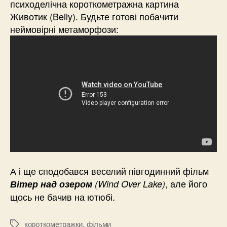
психоделічна короткометражна картина
Животик (Belly). Будьте готові побачити
неймовірні метаморфози:
А і ще сподобався веселий півгодинний фільм
, але його
Вітер над озером
(Wind Over Lake)
щось не бачив на ютюбі.
короткометражки
,
фільми
Позначки