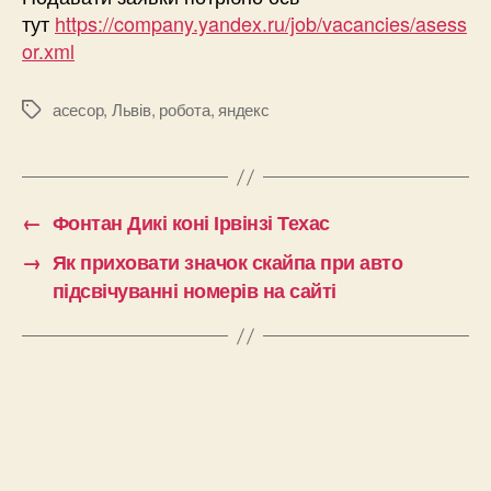
тут
https://company.yandex.ru/job/vacancies/asess
or.xml
асесор
,
Львів
,
робота
,
яндекс
Позначки
←
Фонтан Дикі коні Ірвінзі Техас
→
Як приховати значок скайпа при авто
підсвічуванні номерів на сайті