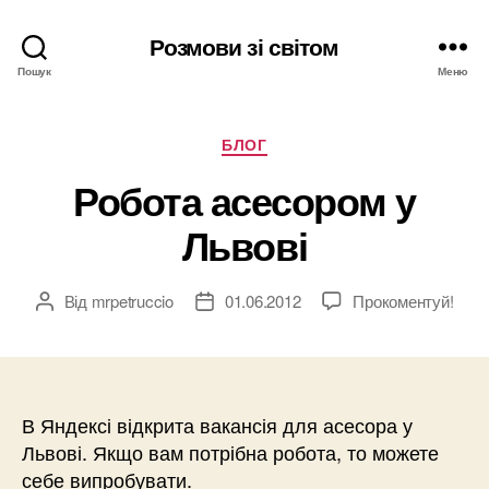
Розмови зі світом
Пошук
Меню
Категорії
БЛОГ
Робота асесором у
Львові
Від
mrpetruccio
01.06.2012
Прокоментуй!
Автор
Дата
запису
запису
В Яндексі відкрита вакансія для асесора у
Львові. Якщо вам потрібна робота, то можете
себе випробувати.