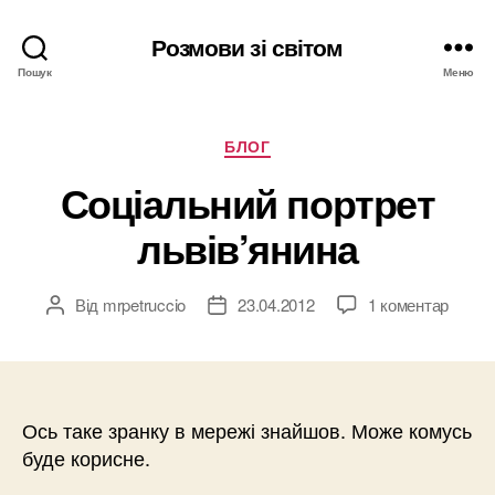
Розмови зі світом
Пошук
Меню
Категорії
БЛОГ
Соціальний портрет
львів’янина
Від
mrpetruccio
23.04.2012
1 коментар
Автор
Дата
запису
запису
Ось таке зранку в мережі знайшов. Може комусь
буде корисне.