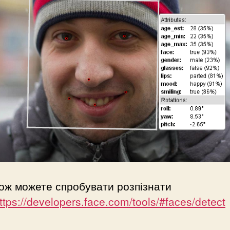
ож можете спробувати розпізнати
ttps://developers.face.com/tools/#faces/detect