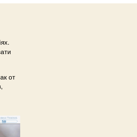
ях.
вати
ак от
,