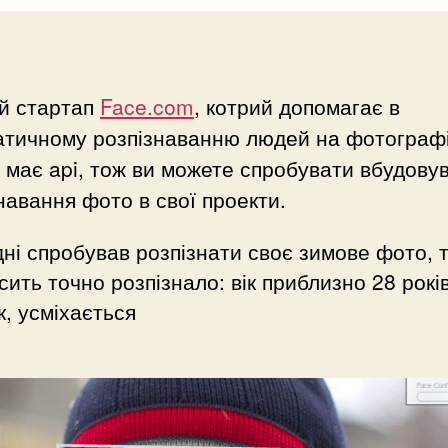
ий стартап
Face.com
, котрий допомагає в
атичному розпізнаванню людей на фотографі
 має api, тож ви можете спробувати вбудову
навання фото в свої проекти.
ні спробував розпізнати своє зимове фото, т
сить точно розпізнало: вік приблизно 28 років
к, усміхається