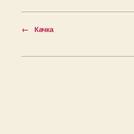
←
Качка