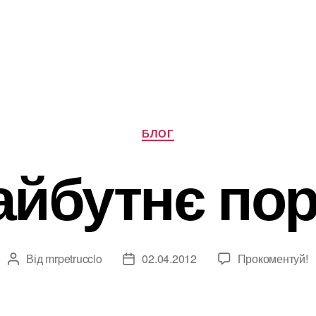
Категорії
БЛОГ
йбутнє по
Від
mrpetruccio
02.04.2012
Прокоментуй!
Автор
Дата
запису
запису