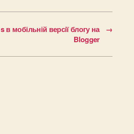
s в мобільній версії блогу на
→
Blogger