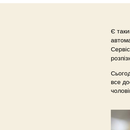
Є так
автом
Сервіс
розпіз
Сьогод
все до
чолові