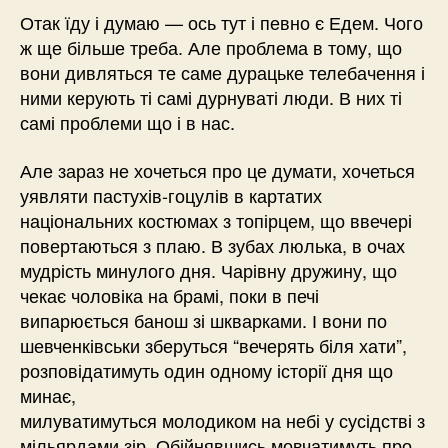
Отак їду і думаю — ось тут і певно є Едем. Чого
ж ще більше треба. Але проблема в тому, що
вони дивляться те саме дурацьке телебачення і
ними керують ті самі дурнуваті люди. В них ті
самі проблеми що і в нас.
Але зараз не хочеться про це думати, хочеться
уявляти пастухів-гоцулів в картатих
національних костюмах з топірцем, що ввечері
повертаються з плаю. В зубах люлька, в очах
мудрість минулого дня. Чарівну дружину, що
чекає чоловіка на брамі, поки в печі
випарюється банош зі шкварками. І вони по
шевченківськи зберуться “вечерять біля хати”,
розповідатимуть один одному історії дня що
минає,
милуватимуться молодиком на небі у сусідстві з
мільярдами зір. Обійнявшись мовчатимуть про