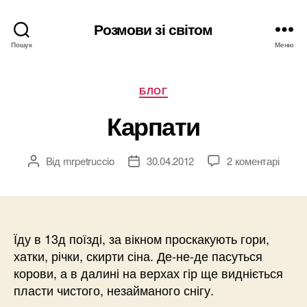
Розмови зі світом
Пошук
Меню
Категорії
БЛОГ
Карпати
Від
mrpetruccio
30.04.2012
2 коментарі
Автор
Дата
запису
запису
Їду в 13д поїзді, за вікном проскакують гори,
хатки, річки, скирти сіна. Де-не-де пасуться
корови, а в далині на верхах гір ще видніється
пласти чистого, незайманого снігу.