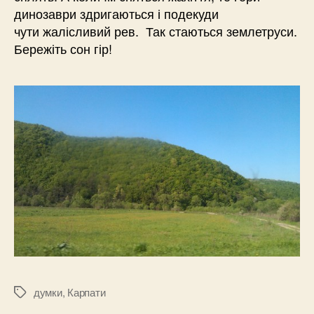
динозаври здригаються і подекуди
чути жалісливий рев. Так стаються землетруси.
Бережіть сон гір!
думки
,
Карпати
Позначки