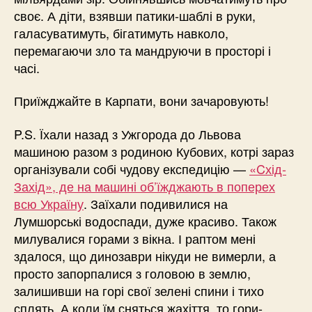
своє. А діти, взявши патики-шаблі в руки,
галасуватимуть, бігатимуть навколо,
перемагаючи зло та мандруючи в просторі і
часі.
Приїжджайте в Карпати, вони зачаровують!
P.S. Їхали назад з Ужгорода до Львова
машиною разом з родиною Кубових, котрі зараз
організували собі чудову експедицію —
«Cхід-
Захід», де на машині об’їжджають в поперех
всю Україну
. Заїхали подивилися на
Лумшорські водоспади, дуже красиво. Також
милувалися горами з вікна. І раптом мені
здалося, що динозаври нікуди не вимерли, а
просто запорпалися з головою в землю,
залишивши на горі свої зелені спини і тихо
сплять. А коли їм сняться жахіття, то гори-