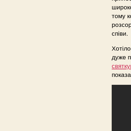
широко
тому к
розсор
співи.
Хотіло
дуже п
святку
показа