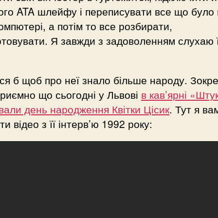
го ATA шлейфу і переписувати все що було
омпютері, а потім то все розбирати,
товувати. Я завжди з задоволенням слухаю ї
ся б щоб про неї знало більше народу. Зокр
риємно що сьогодні у Львові
в кав’ярні «Шту
вали день народження Квітки Цісик
. Тут я ва
ти відео з її інтерв’ю 1992 року: