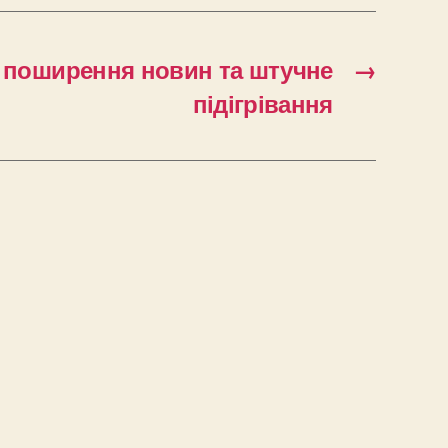
 поширення новин та штучне
→
підігрівання