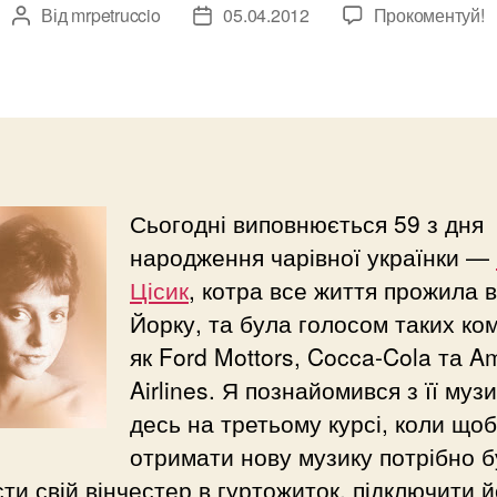
Від
mrpetruccio
05.04.2012
Прокоментуй!
Автор
Дата
запису
запису
Сьогодні виповнюється 59 з дня
народження чарівної українки —
Цісик
, котра все життя прожила 
Йорку, та була голосом таких ко
як Ford Mottors, Cocca-Cola та A
Airlines. Я познайомився з її муз
десь на третьому курсі, коли щоб
отримати нову музику потрібно 
ти свій вінчестер в гуртожиток, підключити й