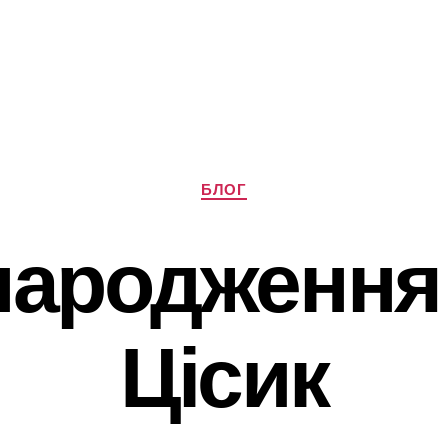
Категорії
БЛОГ
народження 
Цісик