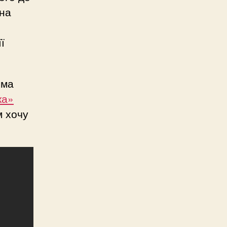
 на
ї
ема
ка»
м хочу