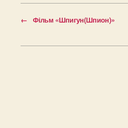
←
Фільм «Шпигун(Шпион)»