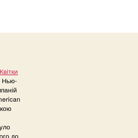
Квітки
в Нью-
мпаній
merican
икою
було
ого до