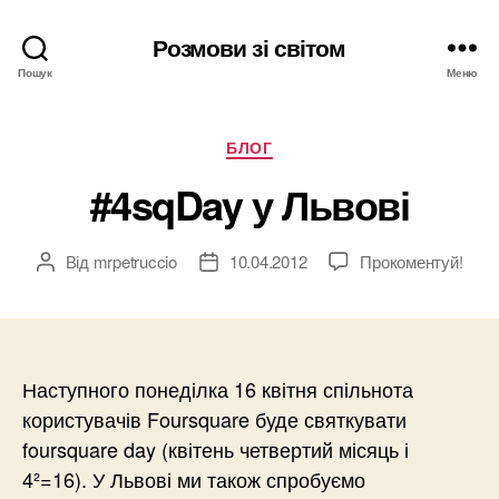
Розмови зі світом
Пошук
Меню
Категорії
БЛОГ
#4sqDay у Львові
Від
mrpetruccio
10.04.2012
Прокоментуй!
Автор
Дата
запису
запису
Наступного понеділка 16 квітня спільнота
користувачів Foursquare буде святкувати
foursquare day (квітень четвертий місяць і
4²=16). У Львові ми також спробуємо