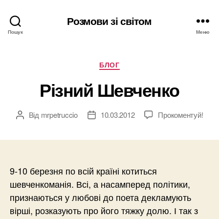
Розмови зі світом
Пошук
Меню
Категорії
БЛОГ
Різний Шевченко
Від
mrpetruccio
10.03.2012
Прокоментуй!
Автор
Дата
запису
запису
9-10 березня по всій країні котиться
шевченкоманія. Всі, а насамперед політики,
признаються у любові до поета декламують
вірші, розказують про його тяжку долю. І так з