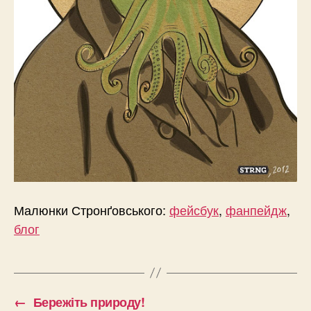
Малюнки Стронґовського:
фейсбук
,
фанпейдж
,
блог
←
Бережіть природу!