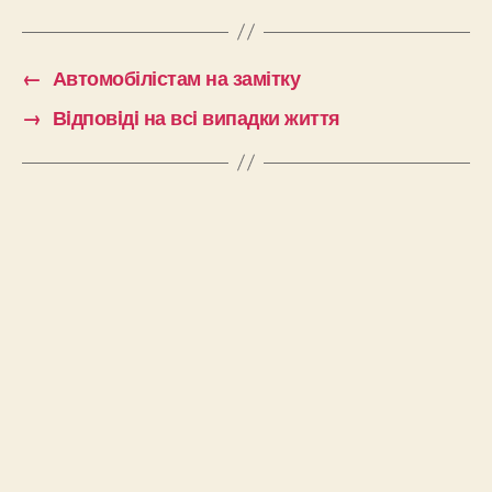
←
Автомобілістам на замітку
→
Вiдповiдi на всi випадки життя