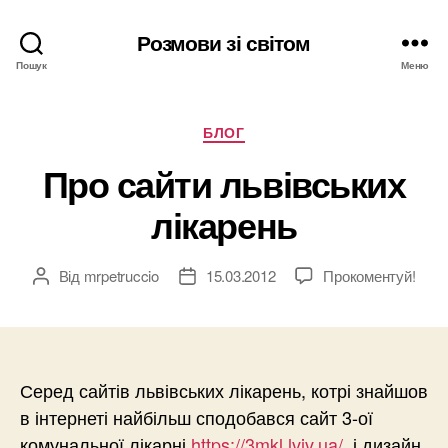
Розмови зі світом
Пошук
Меню
Категорії
БЛОГ
Про сайти львівських
лікарень
Від
mrpetruccio
15.03.2012
Прокоментуй!
Автор
Дата
запису
запису
Серед сайтів львівських лікарень, котрі знайшов
в інтернеті найбільш сподобався сайт 3-ої
комунальної лікарні
https://3mkl.lviv.ua/
і дизайн