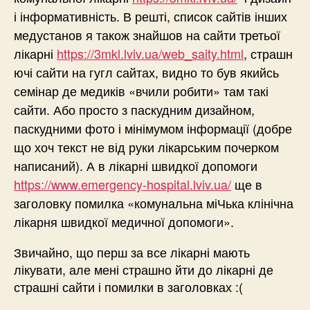
і інформативність. В решті, список сайтів інших
медустанов я також знайшов на сайти третьої
лікарні
https://3mkl.lviv.ua/web_saity.html
, страшн
ючі сайти на гугл сайтах, видно то був якийсь
семінар де медиків «вчили робити» там такі
сайти. Або просто з паскудним дизайном,
паскудними фото і мінімумом інформації (добре
що хоч текст не від руки лікарським почерком
написаний). А в лікарні швидкої допомоги
https://www.emergency-hospital.lviv.ua/
ще в
заголовку помилка «комунальна міЧька клінічна
лікарня швидкої медичної допомоги».
Звичайно, що перш за все лікарні мають
лікувати, але мені страшно йти до лікарні де
страшні сайти і помилки в заголовках :(