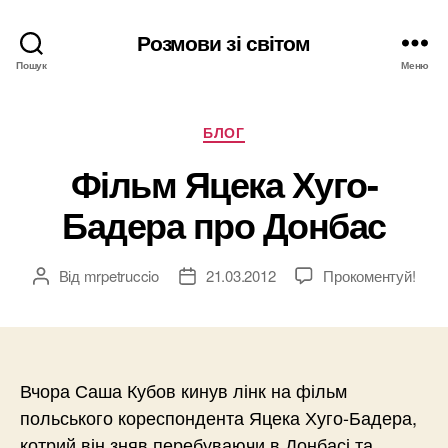
Розмови зі світом
Пошук
Меню
Категорії
БЛОГ
Фільм Яцека Хуго-
Бадера про Донбас
Від
mrpetruccio
21.03.2012
Прокоментуй!
Автор
Дата
запису
запису
Вчора Саша Кубов кинув лінк на фільм
польського кореспондента Яцека Хуго-Бадера,
котрий він зняв перебуваючи в Донбасі та