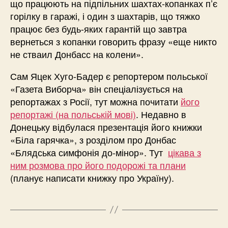
що працюють на підпільних шахтах-копанках п’є
горілку в гаражі, і один з шахтарів, що тяжко
працює без будь-яких гарантій що завтра
вернеться з копанки говорить фразу «еще никто
не стваил Донбасс на колени».
Сам Яцек Хуго-Бадер є репортером польської
«Газета Виборча» він спеціалізується на
репортажах з Росії, тут можна почитати
його
репортажі (на польській мові)
. Недавно в
Донецьку відбулася презентація його книжки
«Біла гарячка», з розділом про Донбас
«Блядська симфонія до-мінор». Тут
цікава з
ним розмова про його подорожі та плани
(планує написати книжку про Україну).