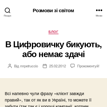
Розмови зі світом
Пошук
Меню
Категорії
БЛОГ
В Цифровичку бикують,
або немає здачі
Від
mrpetruccio
25.02.2012
Прокоментуй!
Автор
Дата
запису
запису
Всі напевно чули фразу «клієнт завжди
правий», так от як ви в Україні, то можете її
забути (так так є і хороші компанії, котрим