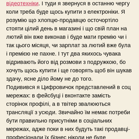
відеотехніки
. І туди я звернуся в останню чергу
коли треба буде щось купити з електроніки. Я
розумію що хлопцю-продавцю осточортіло
стояти цілий день в магазині і що свій план на
лютий він вже виконав і буде мати премію чи і
так цього місяця, чи зарплат за лютий вже була
і премією не пахне. І тут два якихось чувака
відривають його від розмови з подружкою, бо
хочуть щось купити і ще говорять щоб він шукав
здачу, ясне діло йому не до того.
Подивився я Цифровичок представлений в соц
мережах: в фейсбуці і вконтакте замість
сторінок профілі, а в твітер звалюються
трансляції з усюди. Звичайно їм немає потреби
бути правильно присутніми в соціальних
мережах, адже поки в них будуть такі продавці-
професіонали їх бізнес ніколи не буде