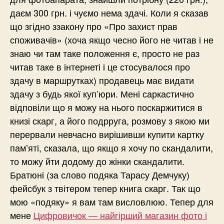
даєм 300 грн. і чуємо нема здачі. Коли я сказав
що згідно ззакону про «Про захист прав
споживачів» (хоча якщо чесно його не читав і не
знаю чи там таке положення є, просто не раз
читав таке в інтернеті і це стосувалося про
здачу в маршрутках) продавець має видати
здачу з будь якої куп’юри. Мені саркастично
відповіли що я можу на нього поскаржитися в
книзі скарг, а його подрруга, розмову з якою ми
перервали невчасно вирішивши купити картку
пам’яті, сказала, що якщо я хочу по скандалити,
то можу йти додому до жінки скандалити.
Братюні (за слово подяка Тарасу Демчуку)
фейсбук з твітером тепер книга скарг. Так що
мою «подяку» я вам там висловлюю. Тепер для
мене
Цифровичок — найгірший магазин фото і