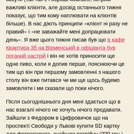
важливі клієнти, але досвід останнього тижня
показує, що тим кому наплювати на клієнтів
більше). В нас діють принципи «клієнт ні разу не
правий» і «не заважайте мені допрацювати
день». Я вже цього тижня писав був що
в кафе
Квартира 35 на Вірменській в офіціанта був
поганий настрій
і він не хотів приносити ще
одне пиво, коли я допив перше, пояснюючи це
тим що він при першому замовленні з нашого
столу він вже питався чи ми ще щось будемо
замовляти і ми сказали що поки нічого.
Після сьогоднішнього дня мені здається що в
нас взагалі нічого не хочуть нічого продавати.
Зайшли з Федором в Цифровичок що на
проспекті Свободи у Львові купити SD картку
для фотоапарата, знайшли потрібну (220 грн.),