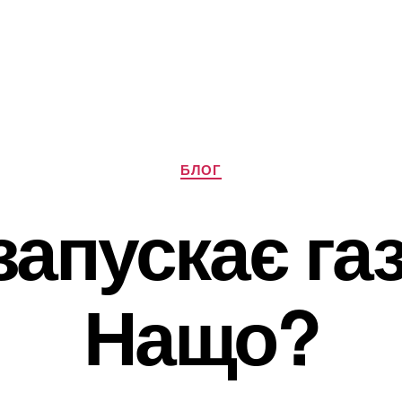
Категорії
БЛОГ
 запускає газ
Нащо?