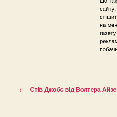
що так
сайту.
спішит
на мен
газету
реклам
побач
←
Стів Джобс від Волтера Айз