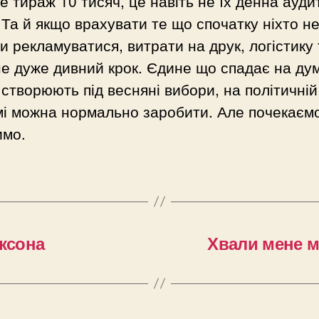
е тираж 10 тисяч, це навіть не їх денна ауди
 Та й якщо врахувати те що спочатку ніхто н
и рекламуватися, витрати на друк, логістику 
е дуже дивний крок. Єдине що спадає на ду
 створюють під весняні вибори, на політичній
і можна нормально заробити. Але почекаєм
имо.
ексона
Хвали мене м