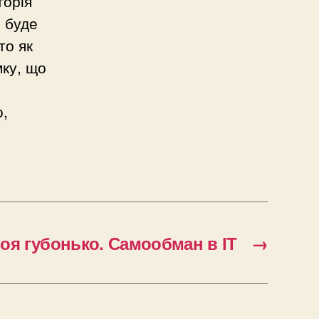
торія
е буде
то як
мку, що
о,
оя губонько. Самообман в ІТ
→