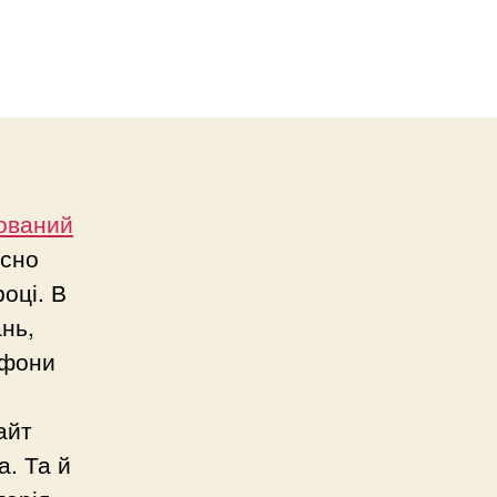
кований
есно
оці. В
ань,
ефони
айт
а. Та й