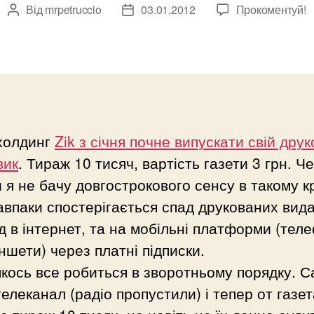
Від
mrpetruccio
03.01.2012
Прокоментуй!
Автор
Дата
запису
запису
холдинг
Zik з січня почне випускати свій дру
вик
. Тираж 10 тисяч, вартість газети 3 грн. Ч
 я не бачу довгострокового сенсу в такому кр
навпаки спостерігається спад друкованих вид
д в інтернет, та на мобільні платформи (тел
ншети) через платні підписки.
якось все робиться в зворотньому порядку. С
телеканал (радіо пропустили) і тепер от газет