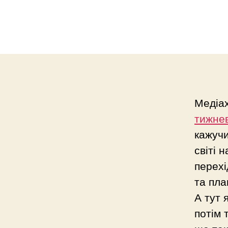
Медіа
тижне
кажучи
світі 
перехі
та пла
А тут 
потім 