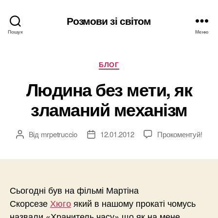
Розмови зі світом
Пошук
Меню
Категорії
БЛОГ
Людина без мети, як
зламаний механізм
Від
mrpetruccio
12.01.2012
Прокоментуй!
Автор
Дата
запису
запису
Сьогодні був на фільмі Мартіна
Скорсезе
Хюго
який в нашому прокаті чомусь
назвали «Хранитель часу» що як на мене