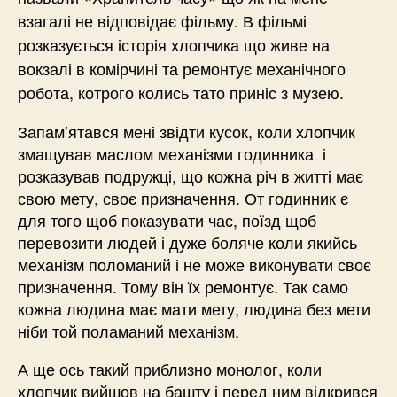
взагалі не відповідає фільму. В фільмі
розказується історія хлопчика що живе на
вокзалі в комірчині та ремонтує механічного
робота, котрого колись тато приніс з музею.
Запам’ятався мені звідти кусок, коли хлопчик
змащував маслом механізми годинника і
розказував подружці, що кожна річ в житті має
свою мету, своє призначення. От годинник є
для того щоб показувати час, поїзд щоб
перевозити людей і дуже боляче коли якийсь
механізм поломаний і не може виконувати своє
призначення. Тому він їх ремонтує. Так само
кожна людина має мати мету, людина без мети
ніби той поламаний механізм.
А ще ось такий приблизно монолог, коли
хлопчик вийшов на башту і перед ним відкрився