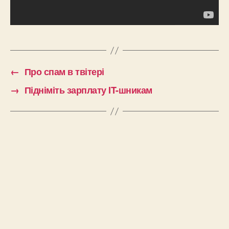
←
Про спам в твітері
→
Підніміть зарплату IT-шникам