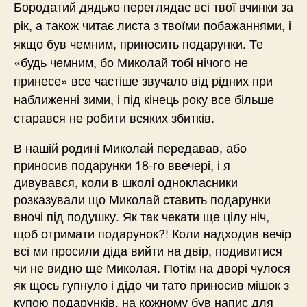
Бородатий дядько переглядає всі твої вчинки за
рік, а також читає листа з твоїми побажаннями, і
якщо був чемним, приносить подарунки. Те
«будь чемним, бо Миколай тобі нічого не
принесе» все частіше звучало від рідних при
наближенні зими, і під кінець року все більше
старався не робити всяких збитків.
В нашій родині Миколай передавав, або
приносив подарунки 18-го ввечері, і я
дивувався, коли в школі однокласники
розказували що Миколай ставить подарунки
вночі під подушку. Як так чекати ще цілу ніч,
щоб отримати подарунок?! Коли надходив вечір
всі ми просили діда вийти на двір, подивитися
чи не видно ще Миколая. Потім на дворі чулося
як щось гупнуло і дідо чи тато приносив мішок з
купою подарунків, на кожному був напис для