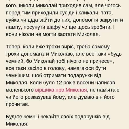
кого. Інколи Миколай приходив сам, але чогось
перед тим приходили сусіди і кликали, тата,
вуйка чи діда зайти до них, допомогти закрутити
лампу, посунути шафу чи ще щось зробити. І
вони ніколи не могти застати Миколая.
Тепер, коли вже трохи виріс, треба самому
трохи допомагати Миколаю, але все таки «будь
чемний, бо Миколай тобі нічого не принесе»,
все таки засіло в голову, намагаюся бути
чемнішим, щоб отримати подарунки від
Миколая. Коли було 12 років восени написав
маленького
віршика про Миколая
, не пам’ятаю
чи його розказував йому, але думаю він його
прочитав.
Будьте чемні і чекайте своїх подарунків від
Миколая.