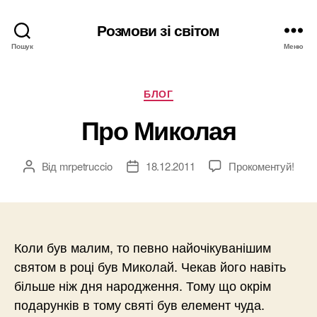
Розмови зі світом
Пошук
Меню
Категорії
БЛОГ
Про Миколая
Від
mrpetruccio
18.12.2011
Прокоментуй!
Автор
Дата
запису
запису
Коли був малим, то певно найочікуванішим
святом в році був Миколай. Чекав його навіть
більше ніж дня народження. Тому що окрім
подарунків в тому святі був елемент чуда.