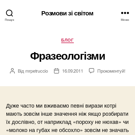
Розмови зі світом
Пошук
Меню
Категорії
БЛОГ
Фразеологізми
Від
mrpetruccio
16.09.2011
Прокоментуй!
Автор
Дата
запису
запису
Дуже часто ми вживаємо певні вирази котрі
мають зовсім інше значення ніж якщо розбирати
їх дослівно, от наприклад «пороху не нюхав» чи
«молоко на губах не обсохло» зовсім не значать