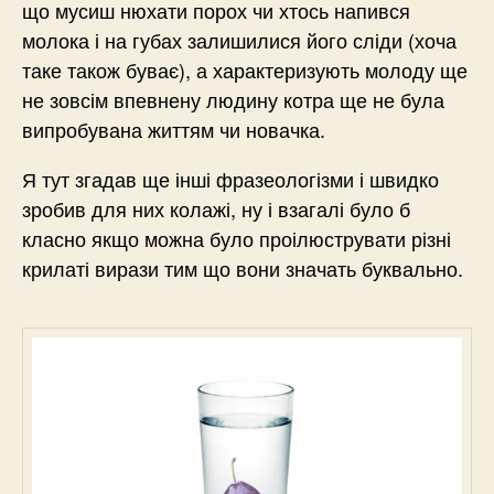
що мусиш нюхати порох чи хтось напився
молока і на губах залишилися його сліди (хоча
таке також буває), а характеризують молоду ще
не зовсім впевнену людину котра ще не була
випробувана життям чи новачка.
Я тут згадав ще інші фразеологізми і швидко
зробив для них колажі, ну і взагалі було б
класно якщо можна було проілюструвати різні
крилаті вирази тим що вони значать буквально.