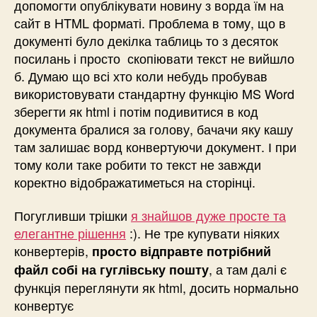
допомогти опублікувати новину з ворда їм на
сайт в HTML форматі. Проблема в тому, що в
документі було декілка таблиць то з десяток
посилань і просто скопіювати текст не вийшло
б. Думаю що всі хто коли небудь пробував
використовувати стандартну функцію MS Word
зберегти як html і потім подивитися в код
документа бралися за голову, бачачи яку кашу
там залишає ворд конвертуючи документ. І при
тому коли таке робити то текст не завжди
коректно відображатиметься на сторінці.
Погугливши трішки
я знайшов дуже просте та
елегантне рішення
:). Не тре купувати ніяких
конвертерів,
просто відправте потрібний
, а там далі є
файл собі на гуглівську пошту
функція переглянути як html, досить нормально
конвертує