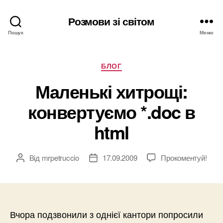
Розмови зі світом
Пошук
Меню
Категорії
БЛОГ
Маленькі хитрощі:
конвертуємо *.doc в
html
Від
mrpetruccio
17.09.2009
Прокоментуй!
Автор
Дата
запису
запису
Вчора подзвонили з однієї кантори попросили