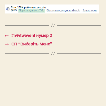
←
#lvivtwevent нумер 2
→
СП “Виберіть Мене”