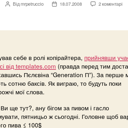
Від
mrpetruccio
18.07.2008
2 коментарі
Автор
Дата
запису
запису
вав себе в ролі копірайтера,
прийнявши уча
сі від templates.com
(правда перед тим дост
авшись Пєлєвіна “Generation П”). За перше 
ть сотню баксів. Як виграю, то будуть поки
ожчі мої слова.
 Ви ще тут?, ану бігом за пивом і гасло
увати, пятницьо ж сьогодні. Головне щоб ва
го пива ≤ 100$