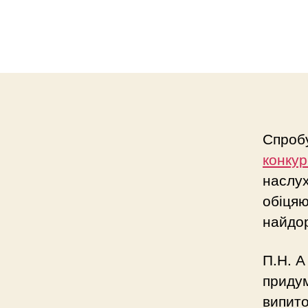
Спробу
конкур
наслух
обіцяю
найдор
П.Н. А
придум
випито