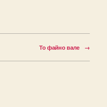
То файно вале
→