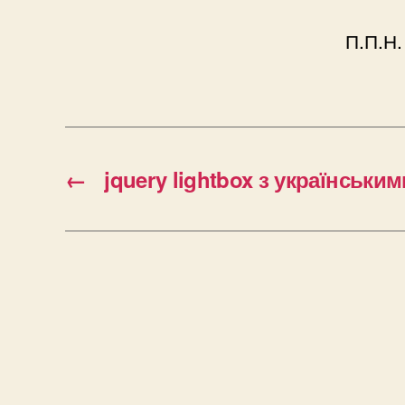
П.П.Н
←
jquery lightbox з українськи