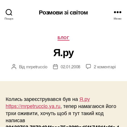
Розмови зі світом
Пошук
Меню
Категорії
БЛОГ
Я.ру
Від
mrpetruccio
02.01.2008
2 коментарі
Автор
Дата
запису
запису
Колись зареєструвався був на
Я.ру
https://mrpetruccio.ya.ru
, тепер намагаюся його
трхи оживити, хочуть щоб я тут такий код
написав