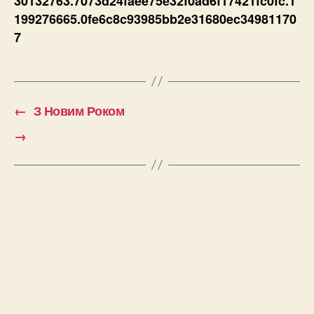
30132763.7073d24faee75e32f0ad6f17421fc0fc.1
199276665.0fe6c8c93985bb2e31680ec34981170
7
←
З Новим Роком
→