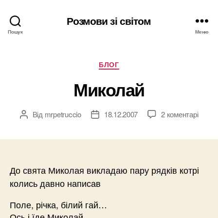
Розмови зі світом
Пошук
Меню
Категорії
БЛОГ
Миколай
Від
mrpetruccio
18.12.2007
2 коментарі
Автор
Дата
запису
запису
До свята Миколая викладаю пару рядків котрі
колись давно написав
Поле, річка, білий гай…
Ось і їде Миколай