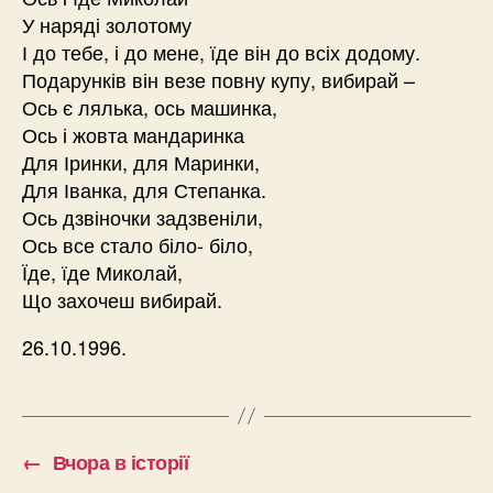
У наряді золотому
І до тебе, і до мене, їде він до всіх додому.
Подарунків він везе повну купу, вибирай –
Ось є лялька, ось машинка,
Ось і жовта мандаринка
Для Іринки, для Маринки,
Для Іванка, для Степанка.
Ось дзвіночки задзвеніли,
Ось все стало біло- біло,
Їде, їде Миколай,
Що захочеш вибирай.
26.10.1996.
←
Вчора в історії