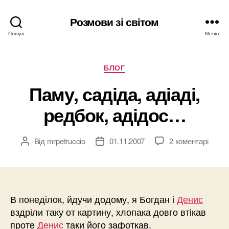
Розмови зі світом
Пошук
Меню
Категорії
БЛОГ
Паму, садіда, адіаді,
редбок, адідос…
Від
mrpetruccio
01.11.2007
2 коментарі
Автор
Дата
запису
запису
В понеділок, йдучи додому, я Богдан і
Денис
вздріли таку от картину, хлопака довго втікав
проте
Денис
таки його зафоткав.